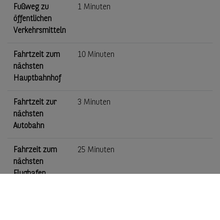
Fußweg zu
1 Minuten
öffentlichen
Verkehrsmitteln
Fahrtzeit zum
10 Minuten
nächsten
Hauptbahnhof
Fahrtzeit zur
3 Minuten
nächsten
Autobahn
Fahrzeit zum
25 Minuten
nächsten
Flughafen
Karte