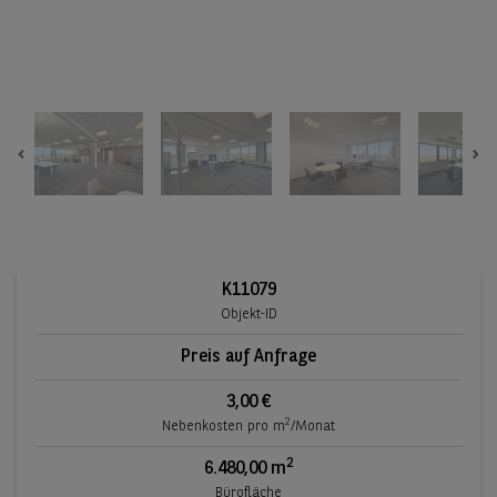
Previous
Ne
K11079
Objekt-ID
Preis auf Anfrage
3,00 €
2
Nebenkosten pro m
/Monat
2
6.480,00 m
Bürofläche