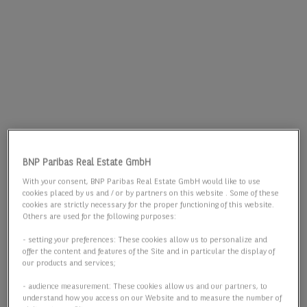
BNP Paribas Real Estate GmbH
With your consent, BNP Paribas Real Estate GmbH would like to use
cookies placed by us and / or by partners on this website . Some of these
cookies are strictly necessary for the proper functioning of this website.
Others are used for the following purposes:
- setting your preferences: These cookies allow us to personalize and
offer the content and features of the Site and in particular the display of
our products and services;
- audience measurement: These cookies allow us and our partners, to
understand how you access on our Website and to measure the number of