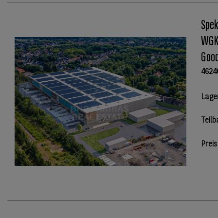
Spek
WGK 
Good
4624
Lage
Teilb
Preis