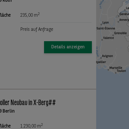
9 Köln
2
fläche
235,00 m
Preis auf Anfrage
Details anzeigen
ller Neubau in X-Berg##
9 Berlin
2
fläche
1.230,00 m