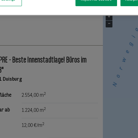
+
−
RE - Beste Innenstadtlage! Büros im
3"
1 Duisburg
2
fläche
2.554,00 m
2
ar ab
1.224,00 m
2
12,00 €/m