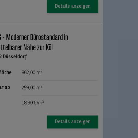
Details anzeigen
 - Moderner Bürostandard in
ttelbarer Nähe zur Kö!
2 Düsseldorf
2
fläche
862,00 m
2
ar ab
259,00 m
2
18,90 €/m
Details anzeigen