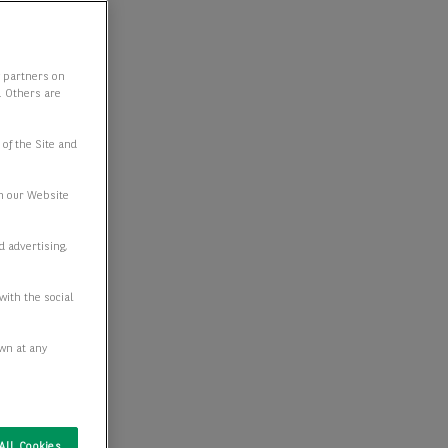
y partners on
e. Others are
 of the Site and
n our Website
d advertising,
with the social
awn at any
All Cookies