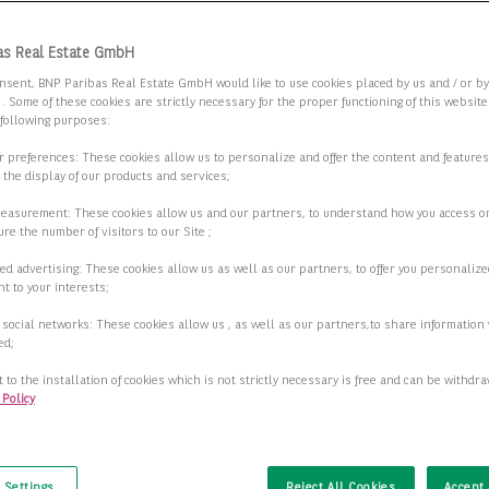
 Sie die Suchkriterien an.
as Real Estate GmbH
nsent, BNP Paribas Real Estate GmbH would like to use cookies placed by us and / or b
 . Some of these cookies are strictly necessary for the proper functioning of this websit
 RE - Repräsentatives Bürogebäude im
 following purposes:
icherungsviertel
ur preferences: These cookies allow us to personalize and offer the content and features
r the display of our products and services;
8 Essen
measurement: These cookies allow us and our partners, to understand how you access o
re the number of visitors to our Site ;
Preis auf Anfrage
ed advertising: These cookies allow us as well as our partners, to offer you personalize
t to your interests;
Details anzeigen
 social networks: These cookies allow us , as well as our partners,to share information 
ed;
 to the installation of cookies which is not strictly necessary is free and can be withdr
 Policy
t
 Settings
Reject All Cookies
Accept 