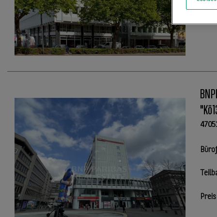
BNPP
"Kö1
4705
Büro
Teilb
Preis