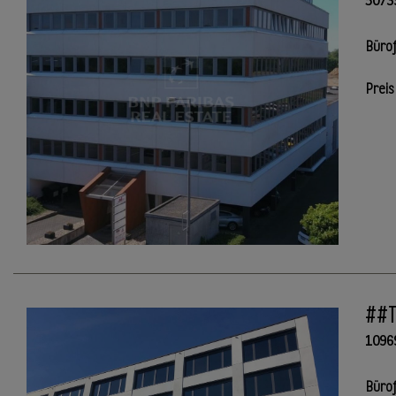
5073
Büro
Preis
##To
1096
Büro