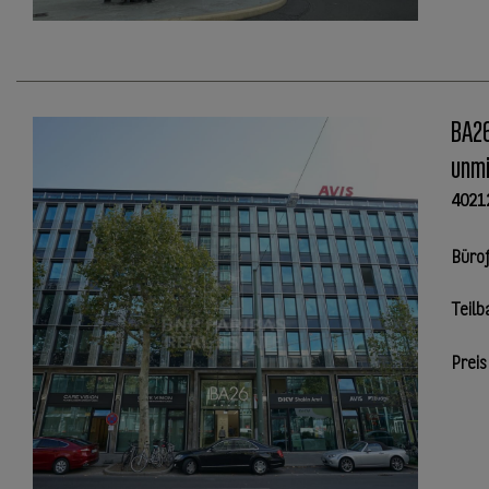
BA26
unmi
4021
Büro
Teilb
Preis