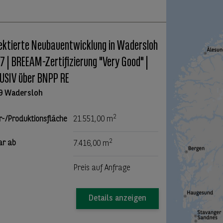
ektierte Neubauentwicklung in Wadersloh
/7 | BREEAM-Zertifizierung "Very Good" |
USIV über BNPP RE
9 Wadersloh
2
r-/Produktionsfläche
21.551,00 m
2
ar ab
7.416,00 m
Preis auf Anfrage
Details anzeigen