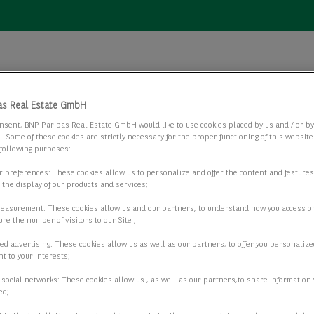
as Real Estate GmbH
nsent, BNP Paribas Real Estate GmbH would like to use cookies placed by us and / or b
 . Some of these cookies are strictly necessary for the proper functioning of this websit
 following purposes:
ur preferences: These cookies allow us to personalize and offer the content and features
r the display of our products and services;
measurement: These cookies allow us and our partners, to understand how you access o
re the number of visitors to our Site ;
al Estate, Fritz-Vomfelde-Straße 26, 40547 Düsseldorf oder per E
ed advertising: These cookies allow us as well as our partners, to offer you personalize
t to your interests;
artner
 social networks: These cookies allow us , as well as our partners,to share information 
ed;
r über die Verarbeitung personenbezogener Daten im Zusammenhan