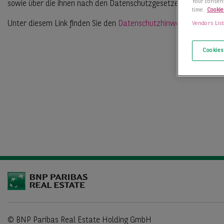
Your consent
sowie über die ihnen nach den Datenschutzgesetzen zustehende
time.
Cookie
Unter diesem Link finden Sie den
Datenschutzhinweis für Liefera
Vendors Lis
Cookies
© BNP Paribas Real Estate Holding GmbH