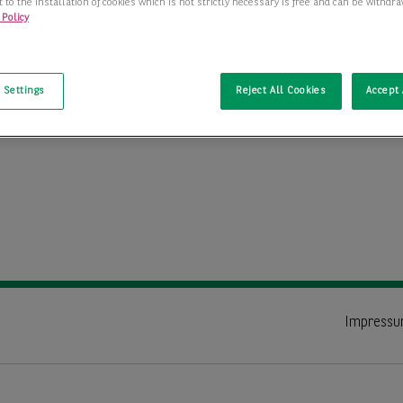
 to the installation of cookies which is not strictly necessary is free and can be withdr
n Rechte.
 Policy
nten und Partner
der BNP Paribas Gruppe.
t
 Settings
Reject All Cookies
Accept 
Impress