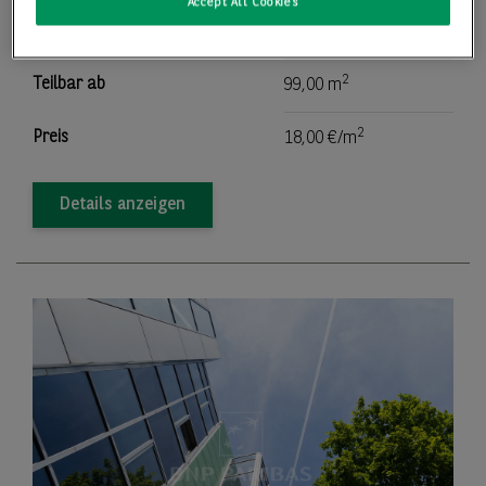
Accept All Cookies
2
Bürofläche
2.577,14 m
2
Teilbar ab
99,00 m
2
Preis
18,00 €/m
Details anzeigen