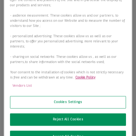
offer the content and features of the Site and in particular the display of
our products and services;
- audience measurement: These cookies allow us and our partners, to
understand how you access on our Website and to measure the number of
visitors to our Site ;
- personalized advertising: These cookies allow us as well as our
partners, to offer you personalized advertising, more relevant to your
interests;
- sharing on social networks: These cookies allow us , as well as our
partners,to share information with the social networks used;
Your consent to the installation of cookies which is not strictly necessary
is free and can be withdrawn at any time.
Cookie Policy
Vendors List
Cookies Settings
LIGHTTOWER ihr neues Büro im Herzen des Ostends / MP
18,00-24,00 EUR
Reject All Cookies
60314 Frankfurt am Main