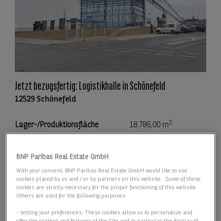
Jetzt bezugsfertig: Logistikhalle in Schönefeld
12529 Schönefeld
2
Lager-/Produktionsfläche
18.786,00 m
2
Teilbar ab
9.095,00 m
BNP Paribas Real Estate GmbH
With your consent, BNP Paribas Real Estate GmbH would like to use
Preis
Preis auf Anfrage
cookies placed by us and / or by partners on this website . Some of these
cookies are strictly necessary for the proper functioning of this website.
Others are used for the following purposes:
Details anzeigen
- setting your preferences: These cookies allow us to personalize and