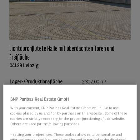
Lichtdurchflutete Halle mit überdachten Toren und
Freifläche
04129 Leipzig
2
Lager-/Produktionsfläche
2.312,00 m
2
Teilbar ab
2.312,00 m
BNP Paribas Real Estate GmbH
With your consent, BNP Paribas Real Estate GmbH would like to use
Preis
Preis auf Anfrage
cookies placed by us and / or by partners on this website . Some of these
cookies are strictly necessary for the proper functioning of this website.
Others are used for the following purposes:
Details anzeigen
- setting your preferences: These cookies allow us to personalize and