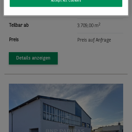
Accept All Cookies
2
Lager-/Produktionsfläche
3.709,00 m
2
Teilbar ab
3.709,00 m
Preis
Preis auf Anfrage
Details anzeigen