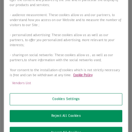
offer the content and features of the Site and in particular the display of
our products and services;
- audience measurement: These cookies allow us and our partners, to
understand how you access on our Website and to measure the number of
visitors to our Site ;
- personalized advertising: These cookies allow us as well as our
partners, to offer you personalized advertising, more relevant to your
interests;
- sharing on social networks: These cookies allow us , as well as our
partners,to share information with the social networks used;
Your consent to the installation of cookies which is not strictly necessary
is free and can be withdrawn at any time.
Cookie Policy
Vendors List
Cookies Settings
Gepflegte Single-Tenant Lagerhalle in der Nähe zum
Reject All Cookies
Flughafen Leipzig/ Halle
06116 Halle