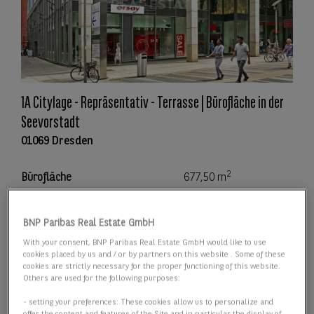
1A Citylage - Repräsentativ - Terrasse | Bürofläche in der
Seevorstadt
01069 Dresden
2
Bürofläche
677,50 m
2
Teilbar ab
306,25 m
BNP Paribas Real Estate GmbH
2
With your consent, BNP Paribas Real Estate GmbH would like to use
Preis
16,00 €/m
cookies placed by us and / or by partners on this website . Some of these
cookies are strictly necessary for the proper functioning of this website.
Others are used for the following purposes:
Details anzeigen
- setting your preferences: These cookies allow us to personalize and