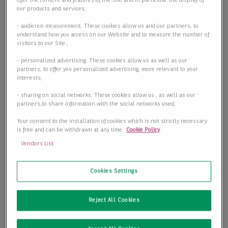
offer the content and features of the Site and in particular the display of
our products and services;
- audience measurement: These cookies allow us and our partners, to
understand how you access on our Website and to measure the number of
visitors to our Site ;
- personalized advertising: These cookies allow us as well as our
partners, to offer you personalized advertising, more relevant to your
interests;
- sharing on social networks: These cookies allow us , as well as our
partners,to share information with the social networks used;
Your consent to the installation of cookies which is not strictly necessary
is free and can be withdrawn at any time.
Cookie Policy
Vendors List
Cookies Settings
Halle mit Rampenandienung und Freifläche in Karlsfeld
Reject All Cookies
85757 Karlsfeld
2