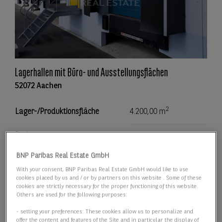
Lagerhallen mit Büro- und Ausstellungsflächen
52072 Aachen
2
Lager-/Produktionsfläche
4.200,00 m
Preis
Preis auf Anfrage
BNP Paribas Real Estate GmbH
Details anzeigen
With your consent, BNP Paribas Real Estate GmbH would like to use
cookies placed by us and / or by partners on this website . Some of these
cookies are strictly necessary for the proper functioning of this website.
Others are used for the following purposes:
- setting your preferences: These cookies allow us to personalize and
offer the content and features of the Site and in particular the display of