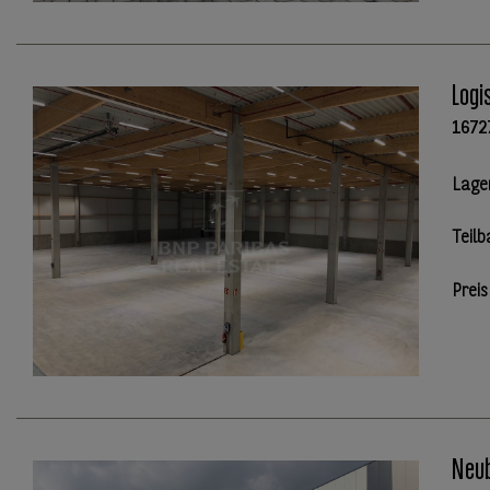
Logi
1672
Lage
Teilb
Preis
Neub