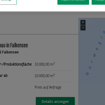
+
−
au in Falkensee
2 Falkensee
2
r-/Produktionsfläche
10.000,00 m
2
ar ab
10.000,00 m
Preis auf Anfrage
Details anzeigen