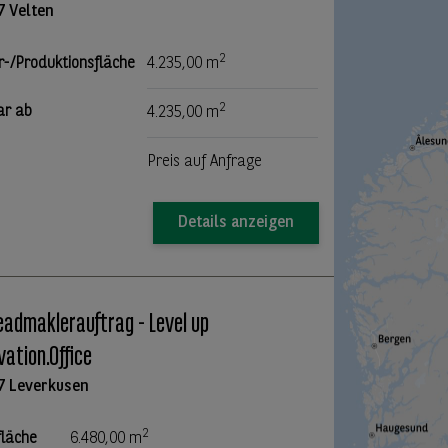
7 Velten
2
r-/Produktionsfläche
4.235,00 m
2
ar ab
4.235,00 m
Preis auf Anfrage
Details anzeigen
eadmaklerauftrag - Level up
vation.Office
7 Leverkusen
2
fläche
6.480,00 m