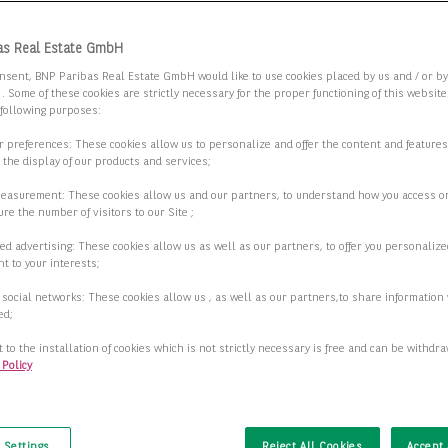
 Sie die Suchkriterien an.
as Real Estate GmbH
nsent, BNP Paribas Real Estate GmbH would like to use cookies placed by us and / or b
 . Some of these cookies are strictly necessary for the proper functioning of this websit
usive Büroflächen mitten
 following purposes:
ankenviertel!
ur preferences: These cookies allow us to personalize and offer the content and features
r the display of our products and services;
3 Düsseldorf
measurement: These cookies allow us and our partners, to understand how you access o
re the number of visitors to our Site ;
2
fläche
17.284,00 m
ed advertising: These cookies allow us as well as our partners, to offer you personalize
t to your interests;
2
ar ab
589,00 m
 social networks: These cookies allow us , as well as our partners,to share information 
ed;
Preis auf Anfrage
 to the installation of cookies which is not strictly necessary is free and can be withdr
 Policy
Details anzeigen
t
 Settings
Reject All Cookies
Accept 