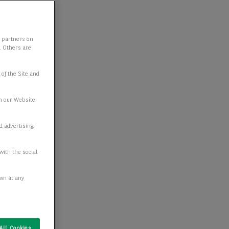
y partners on
e. Others are
 of the Site and
n our Website
d advertising,
with the social
awn at any
All Cookies