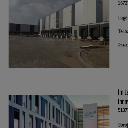
1672
Lage
Teilb
Preis
Im L
Inno
5137
Büro