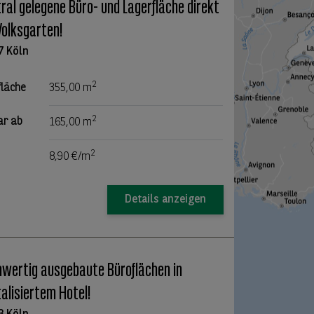
ral gelegene Büro- und Lagerfläche direkt
olksgarten!
7 Köln
2
fläche
355,00 m
2
ar ab
165,00 m
2
8,90 €/m
Details anzeigen
wertig ausgebaute Büroflächen in
talisiertem Hotel!