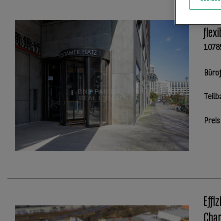
Best
flex
1078
Büro
Teilb
Preis
Effi
Char