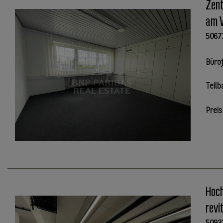
Zent
am V
5067
Büro
Teilb
Preis
Hoch
revi