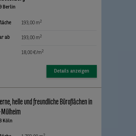
9 Berlin
2
fläche
193,00 m
2
ar ab
193,00 m
2
18,00 €/m
Details anzeigen
rne, helle und freundliche Büroflächen in
-Mülheim
3 Köln
2