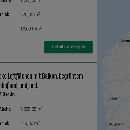
fläche
1.783,00 m
2
ar ab
270,00 m
2
16,00 €/m
Details anzeigen
cke Loftflächen mit Balkon, begrüntem
nhof und, und, und...
7 Berlin
2
fläche
6.855,85 m
2
ar ab
249,00 m