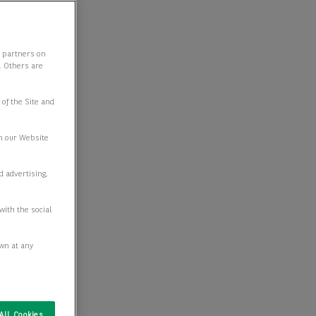
y partners on
e. Others are
 of the Site and
n our Website
d advertising,
with the social
awn at any
All Cookies