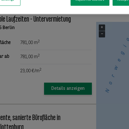
lage Potsdamer Platz - super Mietpreis,
ible Laufzeiten - Untervermietung
+
5 Berlin
−
2
fläche
781,00 m
2
ar ab
781,00 m
2
23,00 €/m
Details anzeigen
ziente, sanierte Bürofläche in
lottenburg