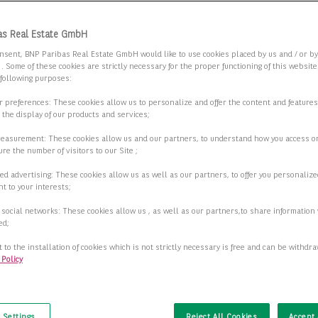
 Sie die Suchkriterien an.
as Real Estate GmbH
nsent, BNP Paribas Real Estate GmbH would like to use cookies placed by us and / or b
 . Some of these cookies are strictly necessary for the proper functioning of this websit
k ins Grüne - Innenstadtlage - Gut
 following purposes:
bunden | Büro im Denkmalensemble
ur preferences: These cookies allow us to personalize and offer the content and features
r the display of our products and services;
8 Halle (Saale)
measurement: These cookies allow us and our partners, to understand how you access o
re the number of visitors to our Site ;
2
fläche
1.777,00 m
ed advertising: These cookies allow us as well as our partners, to offer you personalize
t to your interests;
2
ar ab
384,00 m
 social networks: These cookies allow us , as well as our partners,to share information 
ed;
Preis auf Anfrage
 to the installation of cookies which is not strictly necessary is free and can be withdr
 Policy
Details anzeigen
t
 Settings
Reject All Cookies
Accept 