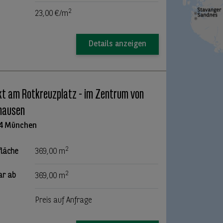
2
23,00 €/m
Details anzeigen
kt am Rotkreuzplatz - im Zentrum von
hausen
4 München
2
fläche
369,00 m
2
ar ab
369,00 m
Preis auf Anfrage