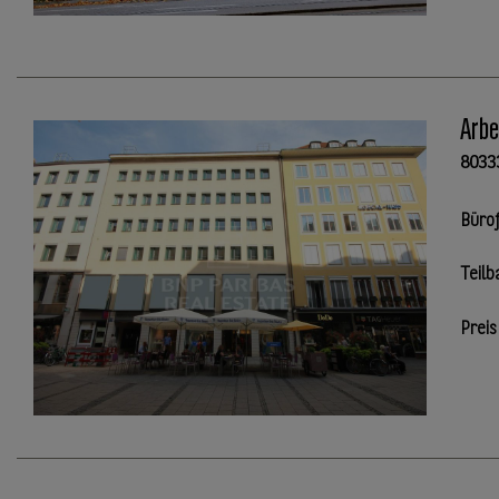
Arbe
8033
Büro
Teilb
Preis