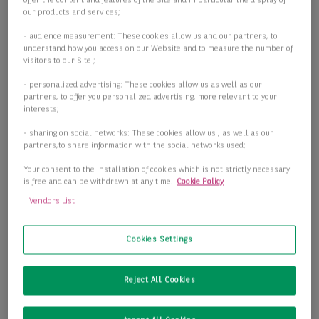
offer the content and features of the Site and in particular the display of
our products and services;
- audience measurement: These cookies allow us and our partners, to
understand how you access on our Website and to measure the number of
visitors to our Site ;
- personalized advertising: These cookies allow us as well as our
partners, to offer you personalized advertising, more relevant to your
interests;
- sharing on social networks: These cookies allow us , as well as our
partners,to share information with the social networks used;
Your consent to the installation of cookies which is not strictly necessary
is free and can be withdrawn at any time.
Cookie Policy
Vendors List
Cookies Settings
BNPPRE - Ihre Optimale Bürofläche im OPTI-Gewerbepark
45143 Essen
Reject All Cookies
2
Bürofläche
6.716,00 m