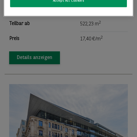
Accept All Cookies
2
Bürofläche
522,23 m
2
Teilbar ab
522,23 m
2
Preis
17,40 €/m
Details anzeigen