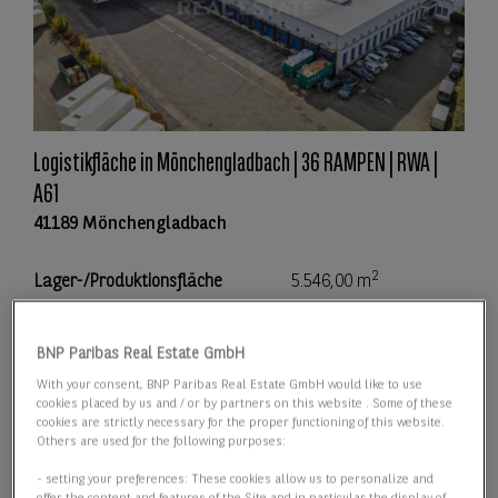
Logistikfläche in Mönchengladbach | 36 RAMPEN | RWA |
A61
41189 Mönchengladbach
2
Lager-/Produktionsfläche
5.546,00 m
2
Teilbar ab
5.546,00 m
BNP Paribas Real Estate GmbH
With your consent, BNP Paribas Real Estate GmbH would like to use
Preis
Preis auf Anfrage
cookies placed by us and / or by partners on this website . Some of these
cookies are strictly necessary for the proper functioning of this website.
Others are used for the following purposes:
Details anzeigen
- setting your preferences: These cookies allow us to personalize and