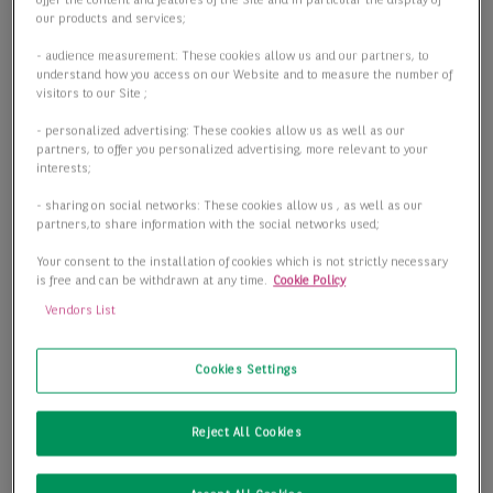
offer the content and features of the Site and in particular the display of
our products and services;
- audience measurement: These cookies allow us and our partners, to
understand how you access on our Website and to measure the number of
visitors to our Site ;
- personalized advertising: These cookies allow us as well as our
partners, to offer you personalized advertising, more relevant to your
interests;
- sharing on social networks: These cookies allow us , as well as our
partners,to share information with the social networks used;
Your consent to the installation of cookies which is not strictly necessary
is free and can be withdrawn at any time.
Cookie Policy
Vendors List
Cookies Settings
Tolle Unter-/Nachvermietung-Fläche im 4. OG / Möblierung
bei Bedarf vorhanden
Reject All Cookies
12489 Berlin