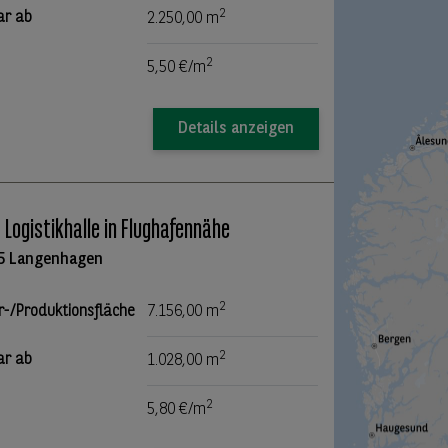
2
ar ab
2.250,00 m
2
5,50 €/m
Details anzeigen
 Logistikhalle in Flughafennähe
5 Langenhagen
2
r-/Produktionsfläche
7.156,00 m
2
ar ab
1.028,00 m
2
5,80 €/m