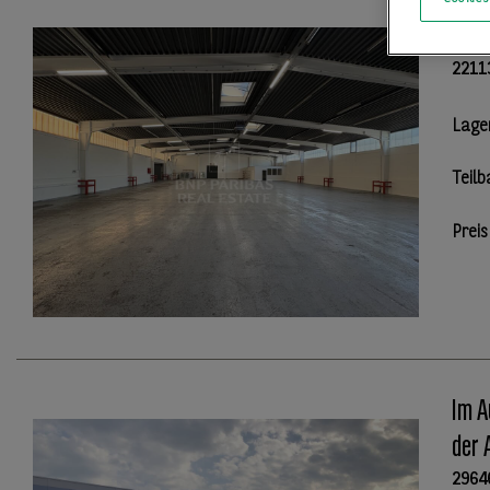
Ramp
2211
Lage
Teilb
Preis
Im A
der 
2964