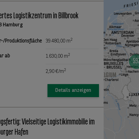
ertes Logistikzentrum in Billbrook
3 Hamburg
2
r-/Produktionsfläche
39.480,00 m
2
ar ab
1.630,00 m
2
2,90 €/m
Details anzeigen
gsfertig: Vielseitige Logistikimmobilie im
urger Hafen