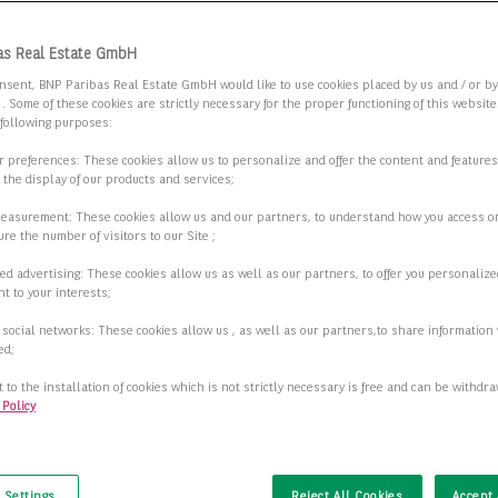
 Sie die Suchkriterien an.
as Real Estate GmbH
nsent, BNP Paribas Real Estate GmbH would like to use cookies placed by us and / or b
 . Some of these cookies are strictly necessary for the proper functioning of this websit
2.000 m² m Lager-/ und Logistikflächen in
 following purposes:
urg-Billbrook
ur preferences: These cookies allow us to personalize and offer the content and features
r the display of our products and services;
3 Hamburg
measurement: These cookies allow us and our partners, to understand how you access o
re the number of visitors to our Site ;
2
r-/Produktionsfläche
2.020,00 m
ed advertising: These cookies allow us as well as our partners, to offer you personalize
t to your interests;
2
ar ab
2.020,00 m
 social networks: These cookies allow us , as well as our partners,to share information 
2
ed;
6,90 €/m
 to the installation of cookies which is not strictly necessary is free and can be withdr
 Policy
Details anzeigen
t
 Settings
Reject All Cookies
Accept 