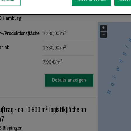
enlager zur Miete ab Januar 2027
3 Hamburg
+
2
r-/Produktionsfläche
1.330,00 m
−
2
ar ab
1.330,00 m
2
7,90 €/m
Details anzeigen
uftrag - ca. 10.800 m² Logistikfläche an
A7
6 Bispingen