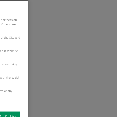
y partners on
e. Others are
 of the Site and
n our Website
d advertising,
with the social
awn at any
All Cookies