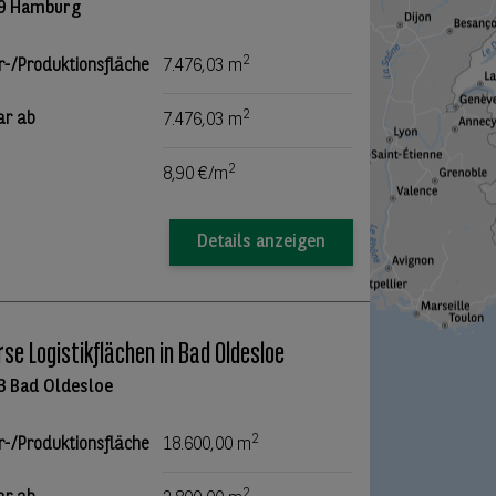
9 Hamburg
2
r-/Produktionsfläche
7.476,03 m
2
ar ab
7.476,03 m
2
8,90 €/m
Details anzeigen
rse Logistikflächen in Bad Oldesloe
3 Bad Oldesloe
2
r-/Produktionsfläche
18.600,00 m
2