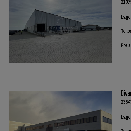
2107
Lage
Teilb
Preis
Dive
2384
Lage