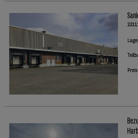
Sani
2211
Lage
Teilb
Preis
Bezu
Harb