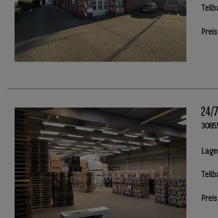
Teilb
Preis
24/7
3085
Lage
Teilb
Preis