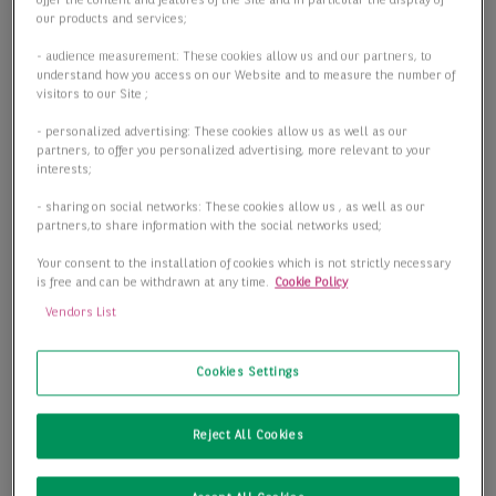
offer the content and features of the Site and in particular the display of
our products and services;
- audience measurement: These cookies allow us and our partners, to
understand how you access on our Website and to measure the number of
visitors to our Site ;
- personalized advertising: These cookies allow us as well as our
partners, to offer you personalized advertising, more relevant to your
interests;
- sharing on social networks: These cookies allow us , as well as our
partners,to share information with the social networks used;
Your consent to the installation of cookies which is not strictly necessary
is free and can be withdrawn at any time.
Cookie Policy
Vendors List
Cookies Settings
Stil trifft Ambient. Büroflächen im Kulturdenkmal!
04109 Leipzig
Reject All Cookies
2
Bürofläche
784,01 m