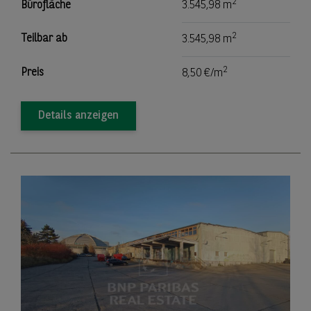
2
Bürofläche
3.545,98 m
2
Teilbar ab
3.545,98 m
2
Preis
8,50 €/m
Details anzeigen