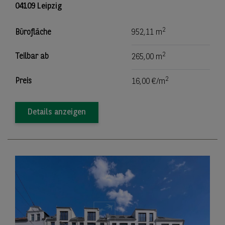
04109 Leipzig
2
Bürofläche
952,11 m
2
Teilbar ab
265,00 m
2
Preis
16,00 €/m
Details anzeigen