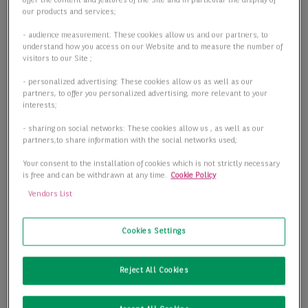
offer the content and features of the Site and in particular the display of
our products and services;
- audience measurement: These cookies allow us and our partners, to
understand how you access on our Website and to measure the number of
visitors to our Site ;
- personalized advertising: These cookies allow us as well as our
partners, to offer you personalized advertising, more relevant to your
interests;
- sharing on social networks: These cookies allow us , as well as our
partners,to share information with the social networks used;
Your consent to the installation of cookies which is not strictly necessary
is free and can be withdrawn at any time.
Cookie Policy
Vendors List
Cookies Settings
Gepflegte Single-Tenant Lagerhalle in der Nähe zum
Reject All Cookies
Flughafen Leipzig/ Halle
06116 Halle