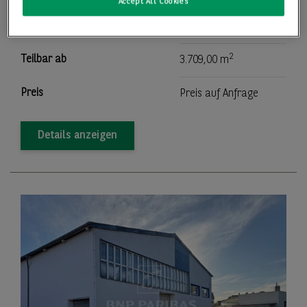
Accept All Cookies
2
Lager-/Produktionsfläche
3.709,00 m
2
Teilbar ab
3.709,00 m
Preis
Preis auf Anfrage
Details anzeigen