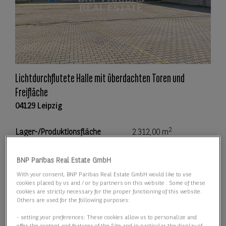
Lichtdurchflutete Halle mit überdachten Toren und
Freifläche
04129 Leipzig
2
Lager-/Produktionsfläche
2.312,00 m
2
Teilbar ab
2.312,00 m
BNP Paribas Real Estate GmbH
With your consent, BNP Paribas Real Estate GmbH would like to use
Preis
Preis auf Anfrage
cookies placed by us and / or by partners on this website . Some of these
cookies are strictly necessary for the proper functioning of this website.
Others are used for the following purposes:
Details anzeigen
- setting your preferences: These cookies allow us to personalize and