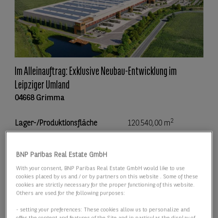
Im Alleinauftrag: Exklusive Neubau-Entwicklung im
Leipziger Umland
04668 Grimma
2
Lager-/Produktionsfläche
120.540,00 m
2
Teilbar ab
7.900,00 m
BNP Paribas Real Estate GmbH
With your consent, BNP Paribas Real Estate GmbH would like to use
Preis
Preis auf Anfrage
cookies placed by us and / or by partners on this website . Some of these
cookies are strictly necessary for the proper functioning of this website.
Others are used for the following purposes:
Details anzeigen
- setting your preferences: These cookies allow us to personalize and