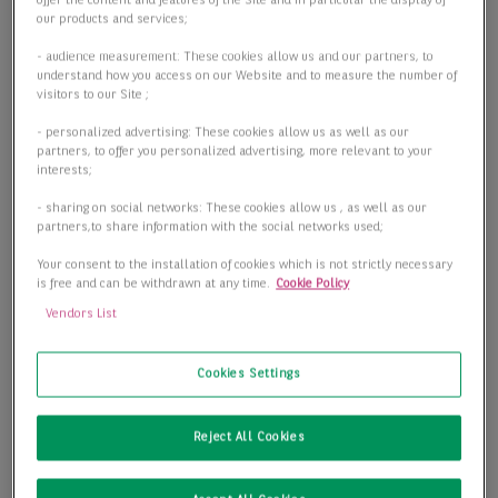
offer the content and features of the Site and in particular the display of
our products and services;
- audience measurement: These cookies allow us and our partners, to
understand how you access on our Website and to measure the number of
visitors to our Site ;
- personalized advertising: These cookies allow us as well as our
partners, to offer you personalized advertising, more relevant to your
interests;
- sharing on social networks: These cookies allow us , as well as our
partners,to share information with the social networks used;
Your consent to the installation of cookies which is not strictly necessary
is free and can be withdrawn at any time.
Cookie Policy
Vendors List
Cookies Settings
Neubau Produktions- und Logistikpark
01917 Kamenz
Reject All Cookies
2
Lager-/Produktionsfläche
123.474,00 m