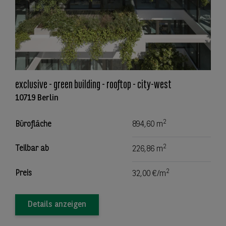
exclusive - green building - rooftop - city-west
10719 Berlin
2
Bürofläche
894,60 m
2
Teilbar ab
226,86 m
2
Preis
32,00 €/m
Details anzeigen