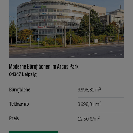
Moderne Büroflächen im Arcus Park
04347 Leipzig
2
Bürofläche
3.998,81 m
2
Teilbar ab
3.998,81 m
2
Preis
12,50 €/m