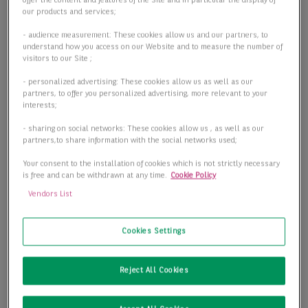
offer the content and features of the Site and in particular the display of
our products and services;
2
Bürofläche
650,00 m
- audience measurement: These cookies allow us and our partners, to
understand how you access on our Website and to measure the number of
2
Teilbar ab
100,00 m
visitors to our Site ;
- personalized advertising: These cookies allow us as well as our
2
Preis
22,00 €/m
partners, to offer you personalized advertising, more relevant to your
interests;
- sharing on social networks: These cookies allow us , as well as our
Details anzeigen
partners,to share information with the social networks used;
Your consent to the installation of cookies which is not strictly necessary
is free and can be withdrawn at any time.
Cookie Policy
Vendors List
Cookies Settings
Reject All Cookies