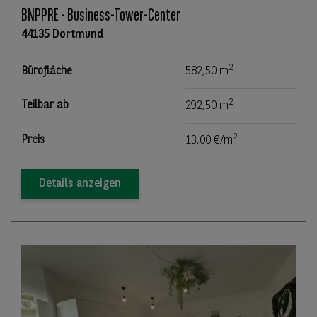
BNPPRE - Business-Tower-Center
44135 Dortmund
2
Bürofläche
582,50 m
2
Teilbar ab
292,50 m
2
Preis
13,00 €/m
Details anzeigen