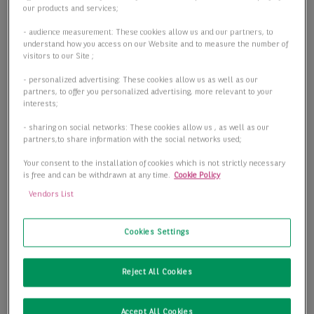
our products and services;
- audience measurement: These cookies allow us and our partners, to
understand how you access on our Website and to measure the number of
visitors to our Site ;
- personalized advertising: These cookies allow us as well as our
partners, to offer you personalized advertising, more relevant to your
interests;
- sharing on social networks: These cookies allow us , as well as our
partners,to share information with the social networks used;
Your consent to the installation of cookies which is not strictly necessary
is free and can be withdrawn at any time.
Cookie Policy
Vendors List
Cookies Settings
Logistikneubau in der Nähe zur BAB4
09661 Hainichen
Reject All Cookies
2
Lager-/Produktionsfläche
12.088,00 m
Accept All Cookies