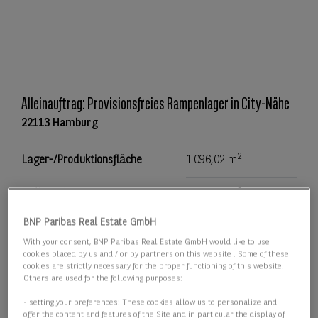
Alleinauftrag: Provisionsfreies Rampenlager in City-Nähe
22113 Hamburg
2
Lager-/Produktionsfläche
1.096,02 m
2
Teilbar ab
1.096,00 m
BNP Paribas Real Estate GmbH
2
Preis
6,85 €/m
With your consent, BNP Paribas Real Estate GmbH would like to use
cookies placed by us and / or by partners on this website . Some of these
cookies are strictly necessary for the proper functioning of this website.
Details anzeigen
Others are used for the following purposes:
- setting your preferences: These cookies allow us to personalize and
offer the content and features of the Site and in particular the display of