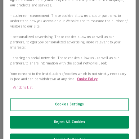
offer the content and features of the Site and in particular the display of
our products and services;
- audience measurement: These cookies allow us and our partners, to
understand how you access on our Website and to measure the number of
visitors to our Site ;
- personalized advertising: These cookies allow us as well as our
partners, to offer you personalized advertising, more relevant to your
interests;
- sharing on social networks: These cookies allow us , as well as our
partners,to share information with the social networks used;
Your consent to the installation of cookies which is not strictly necessary
is free and can be withdrawn at any time.
Cookie Policy
Vendors List
Cookies Settings
Charmante Büroflächen in der Düsseldorfer Altstadt!
40213 Düsseldorf
Reject All Cookies
2
Bürofläche
270,00 m