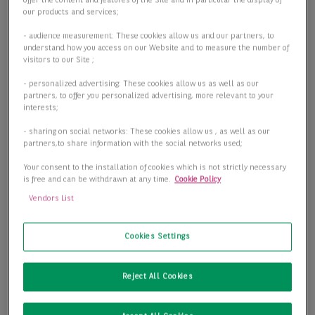
offer the content and features of the Site and in particular the display of
our products and services;
- audience measurement: These cookies allow us and our partners, to
understand how you access on our Website and to measure the number of
visitors to our Site ;
- personalized advertising: These cookies allow us as well as our
partners, to offer you personalized advertising, more relevant to your
interests;
- sharing on social networks: These cookies allow us , as well as our
partners,to share information with the social networks used;
Your consent to the installation of cookies which is not strictly necessary
is free and can be withdrawn at any time.
Cookie Policy
Vendors List
Praxis-/Laborfläche - Direkt am Theodor-Heuss-Platz!
Cookies Settings
14052 Berlin
2
Bürofläche
490,23 m
Reject All Cookies
2
Teilbar ab
490,23 m