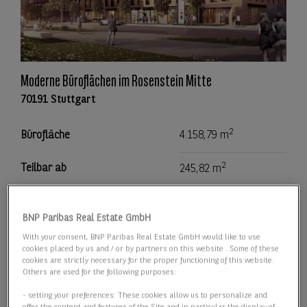
Moderne Büroflächen im Rosenstein Mitte
70191 Stuttgart
2
Bürofläche
4.158,79 m
2
Teilbar ab
245,82 m
Preis
Preis auf Anfrage
BNP Paribas Real Estate GmbH
With your consent, BNP Paribas Real Estate GmbH would like to use
Details anzeigen
cookies placed by us and / or by partners on this website . Some of these
cookies are strictly necessary for the proper functioning of this website.
Others are used for the following purposes:
- setting your preferences: These cookies allow us to personalize and