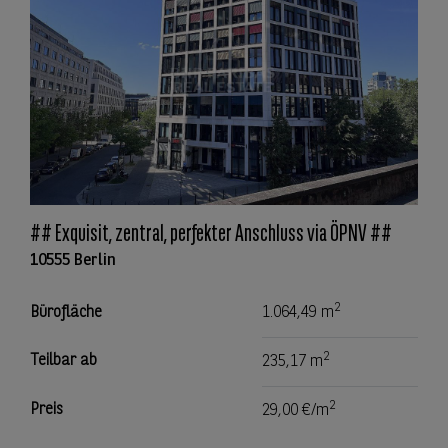
## Exquisit, zentral, perfekter Anschluss via ÖPNV ##
10555 Berlin
2
Bürofläche
1.064,49 m
2
Teilbar ab
235,17 m
2
Preis
29,00 €/m