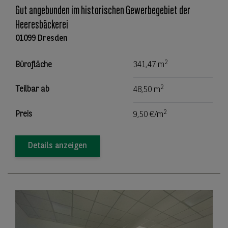
Gut angebunden im historischen Gewerbegebiet der
Heeresbäckerei
01099 Dresden
2
Bürofläche
341,47 m
2
Teilbar ab
48,50 m
2
Preis
9,50 €/m
Details anzeigen