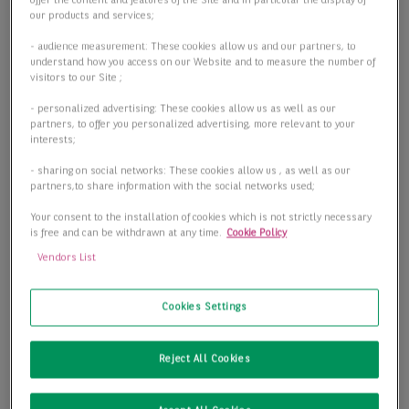
offer the content and features of the Site and in particular the display of
our products and services;
- audience measurement: These cookies allow us and our partners, to
understand how you access on our Website and to measure the number of
visitors to our Site ;
- personalized advertising: These cookies allow us as well as our
partners, to offer you personalized advertising, more relevant to your
interests;
- sharing on social networks: These cookies allow us , as well as our
partners,to share information with the social networks used;
Your consent to the installation of cookies which is not strictly necessary
is free and can be withdrawn at any time.
Cookie Policy
Vendors List
Gewerbefläche im Herzen der Innenstadt!
Cookies Settings
01067 Dresden
Reject All Cookies
2
Bürofläche
1.797,83 m
2