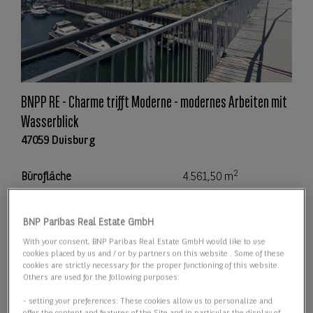
BNPP RE - Charme trifft Moderne - modernes Arbeiten mit
Wasserblick
47059 Duisburg
2
Bürofläche
4.561,50 m
Preis
Preis auf Anfrage
BNP Paribas Real Estate GmbH
With your consent, BNP Paribas Real Estate GmbH would like to use
Details anzeigen
cookies placed by us and / or by partners on this website . Some of these
cookies are strictly necessary for the proper functioning of this website.
Others are used for the following purposes:
- setting your preferences: These cookies allow us to personalize and