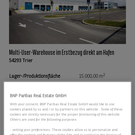
Multi-User-Warehouse im Erstbezug direkt am Hafen
54293 Trier
2
Lager-/Produktionsfläche
15.000,00 m
2
Teilbar ab
5.000,00 m
BNP Paribas Real Estate GmbH
With your consent, BNP Paribas Real Estate GmbH would like to use
Preis
Preis auf Anfrage
cookies placed by us and / or by partners on this website . Some of these
cookies are strictly necessary for the proper functioning of this website.
Others are used for the following purposes:
Details anzeigen
- setting your preferences: These cookies allow us to personalize and