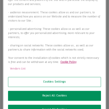
offer the content and features of the Site and in particular the display of
our products and services;
- audience measurement: These cookies allow us and our partners, to
understand how you access on our Website and to measure the number of
visitors to our Site ;
- personalized advertising: These cookies allow us as well as our
partners, to offer you personalized advertising, more relevant to your
interests;
- sharing on social networks: These cookies allow us , as well as our
partners,to share information with the social networks used;
Your consent to the installation of cookies which is not strictly necessary
is free and can be withdrawn at any time.
Cookie Policy
Vendors List
Cookies Settings
Sofort Verfügbar : Hochwertiger Logistikneubau nahe der
BAB 4
Reject All Cookies
04639 Ponitz