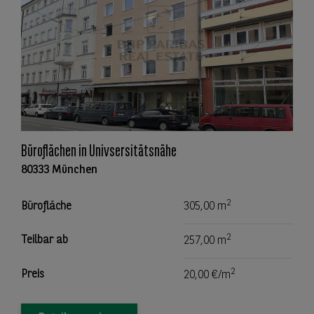
Büroflächen in Univsersitätsnähe
80333 München
2
Bürofläche
305,00 m
2
Teilbar ab
257,00 m
2
Preis
20,00 €/m