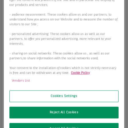
offer the content and features of the Site and in particular the display of
2
Teilbar ab
250,00 m
our products and services;
- audience measurement: These cookies allow us and our partners, to
Preis
Preis auf Anfrage
understand how you access on our Website and to measure the number of
visitors to our Site ;
Details anzeigen
- personalized advertising: These cookies allow us as well as our
partners, to offer you personalized advertising, more relevant to your
interests;
- sharing on social networks: These cookies allow us , as well as our
partners,to share information with the social networks used;
Your consent to the installation of cookies which is not strictly necessary
is free and can be withdrawn at any time.
Cookie Policy
Vendors List
Cookies Settings
Reject All Cookies