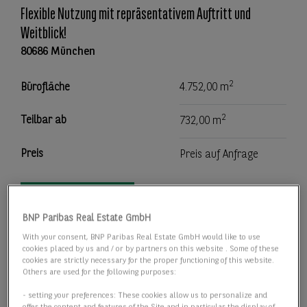
Flexible Nutzung mit repräsentativem Auftritt und
Weitblick!
80686 München
2
Bürofläche
4.752,00 m
2
Teilbar ab
732,00 m
Preis
Preis auf Anfrage
Details anzeigen
BNP Paribas Real Estate GmbH
With your consent, BNP Paribas Real Estate GmbH would like to use
cookies placed by us and / or by partners on this website . Some of these
cookies are strictly necessary for the proper functioning of this website.
Others are used for the following purposes:
- setting your preferences: These cookies allow us to personalize and