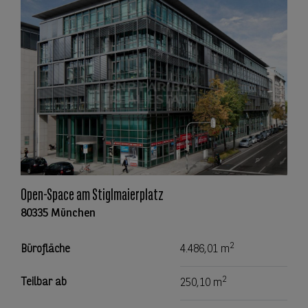
Open-Space am Stiglmaierplatz
80335 München
2
Bürofläche
4.486,01 m
2
Teilbar ab
250,10 m