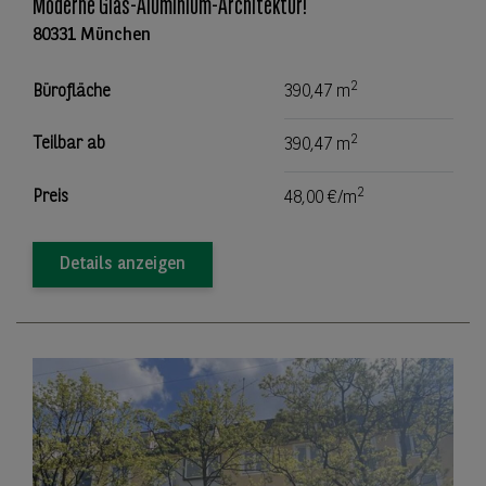
Moderne Glas-Aluminium-Architektur!
80331 München
2
Bürofläche
390,47 m
2
Teilbar ab
390,47 m
2
Preis
48,00 €/m
Details anzeigen