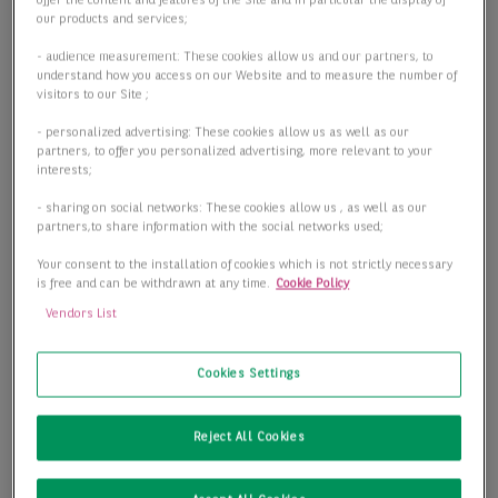
offer the content and features of the Site and in particular the display of
our products and services;
- audience measurement: These cookies allow us and our partners, to
understand how you access on our Website and to measure the number of
visitors to our Site ;
- personalized advertising: These cookies allow us as well as our
partners, to offer you personalized advertising, more relevant to your
interests;
- sharing on social networks: These cookies allow us , as well as our
partners,to share information with the social networks used;
Your consent to the installation of cookies which is not strictly necessary
Preiswerte Büroflächen direkt in Schwabing!
is free and can be withdrawn at any time.
Cookie Policy
80805 München
Vendors List
2
Bürofläche
2.817,00 m
Cookies Settings
2
Teilbar ab
276,00 m
Reject All Cookies
2
Preis
9,99 €/m