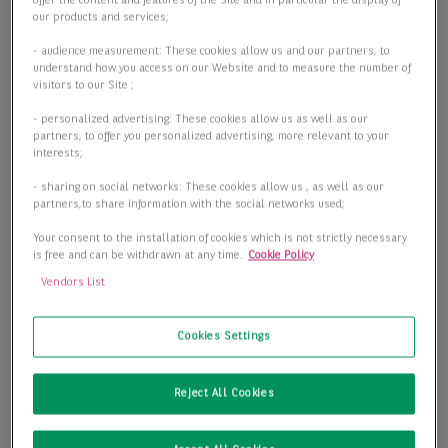
offer the content and features of the Site and in particular the display of
our products and services;
- audience measurement: These cookies allow us and our partners, to
understand how you access on our Website and to measure the number of
visitors to our Site ;
- personalized advertising: These cookies allow us as well as our
partners, to offer you personalized advertising, more relevant to your
interests;
- sharing on social networks: These cookies allow us , as well as our
partners,to share information with the social networks used;
Flexible Untervermietung in der City Ost
Your consent to the installation of cookies which is not strictly necessary
10117 Berlin
is free and can be withdrawn at any time.
Cookie Policy
Vendors List
2
Preis
22,00 €/m
Cookies Settings
Details anzeigen
Reject All Cookies