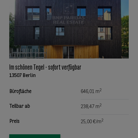
Im schönen Tegel - sofort verfügbar
13507 Berlin
2
Bürofläche
646,01 m
2
Teilbar ab
238,47 m
2
Preis
25,00 €/m