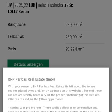
UV | ab 29,22 EUR | nahe Friedrichstraße
10117 Berlin
2
Bürofläche
230,00 m
2
Teilbar ab
230,00 m
2
Preis
29,22 €/m
Details anzeigen
BNP Paribas Real Estate GmbH
With your consent, BNP Paribas Real Estate GmbH would like to use
cookies placed by us and / or by partners on this website . Some of these
cookies are strictly necessary for the proper functioning of this website.
Others are used for the following purposes:
- setting your preferences: These cookies allow us to personalize and