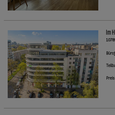
Im H
1078
Büro
Teilb
Preis