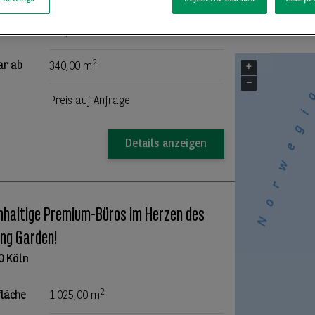
2
fläche
876,71 m
2
ar ab
340,00 m
+
−
Preis auf Anfrage
Details anzeigen
haltige Premium-Büros im Herzen des
ing Garden!
0 Köln
2
fläche
1.025,00 m