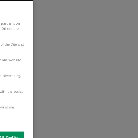
y partners on
e. Others are
 of the Site and
n our Website
d advertising,
with the social
awn at any
All Cookies