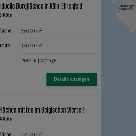
viduelle Büroflächen in Köln-Ehrenfeld
5 Köln
2
fläche
350,00 m
2
ar ab
150,00 m
Preis auf Anfrage
Details anzeigen
Flächen mitten im Belgischen Viertel!
4 Köln
2
fläche
223,00 m