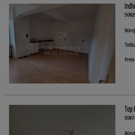
Indi
5082
Büro
Teilb
Preis
Top 
5067
Büro