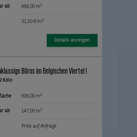
2
ar ab
464,00 m
2
31,50 €/m
Details anzeigen
klassige Büros im Belgischen Viertel !
2 Köln
2
fläche
906,00 m
2
ar ab
147,00 m
Preis auf Anfrage