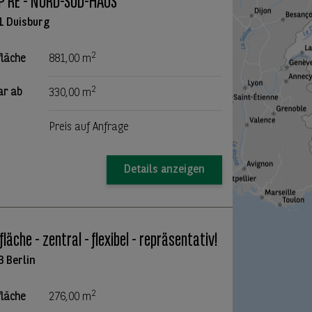
P RE - NORD-SÜD-HAUS
1 Duisburg
2
fläche
881,00 m
2
ar ab
330,00 m
Preis auf Anfrage
Details anzeigen
fläche - zentral - flexibel - repräsentativ!
3 Berlin
2
fläche
276,00 m