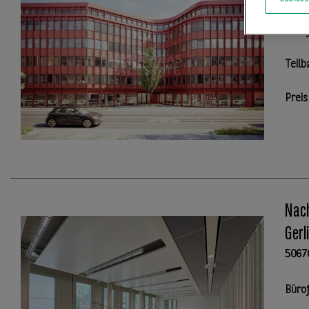
Büro
Teilb
Preis
Nach
Gerl
5067
Büro