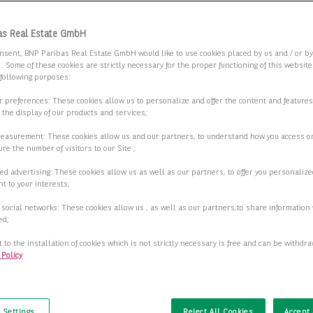
rne Bürofläche in namhafter Lage!
as Real Estate GmbH
7 Hamburg
nsent, BNP Paribas Real Estate GmbH would like to use cookies placed by us and / or b
 . Some of these cookies are strictly necessary for the proper functioning of this websit
 following purposes:
2
fläche
2.023,42 m
ur preferences: These cookies allow us to personalize and offer the content and features
r the display of our products and services;
2
ar ab
341,00 m
measurement: These cookies allow us and our partners, to understand how you access o
2
re the number of visitors to our Site ;
20,50 €/m
ed advertising: These cookies allow us as well as our partners, to offer you personalize
t to your interests;
Details anzeigen
 social networks: These cookies allow us , as well as our partners,to share information 
ed;
 to the installation of cookies which is not strictly necessary is free and can be withdr
 Policy
usive Büroflächen in der Düsseldorfer
t
enstadt - NEUBAUERSTBEZUG
5 Düsseldorf
 Settings
Reject All Cookies
Accept 