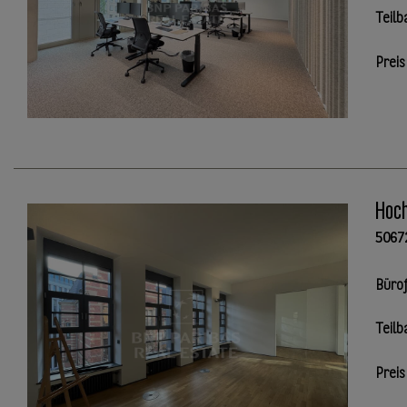
Teilb
Preis
Hoch
5067
Büro
Teilb
Preis