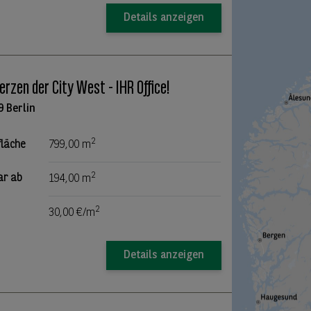
Details anzeigen
erzen der City West - IHR Office!
9 Berlin
2
fläche
799,00 m
2
ar ab
194,00 m
2
30,00 €/m
Details anzeigen