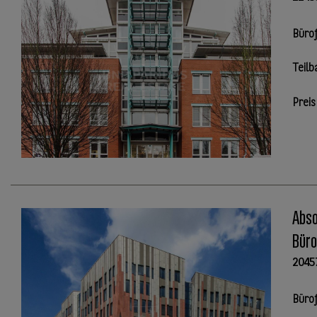
Büro
Teilb
Preis
Abso
Büro
2045
Büro