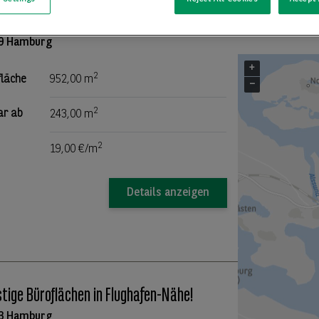
ral auf St. Pauli*
9 Hamburg
+
2
fläche
952,00 m
−
2
ar ab
243,00 m
2
19,00 €/m
Details anzeigen
tige Büroflächen in Flughafen-Nähe!
3 Hamburg