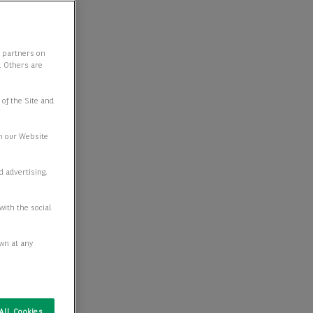
y partners on
e. Others are
 of the Site and
n our Website
d advertising,
with the social
awn at any
All Cookies