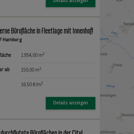
Details anzeigen
rne Bürofläche in Fleetlage mit Innenhof!
7 Hamburg
2
fläche
1.954,00 m
2
ar ab
150,00 m
2
16,50 €/m
Details anzeigen
tdurchflutete Büroflächen in der City!