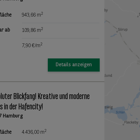
2
fläche
943,66 m
2
ar ab
109,86 m
2
7,90 €/m
Details anzeigen
luter Blickfang! Kreative und moderne
s in der Hafencity!
7 Hamburg
2
fläche
4.436,00 m