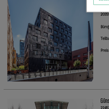
zent
2035
Büro
Teilb
Preis
Güns
2245