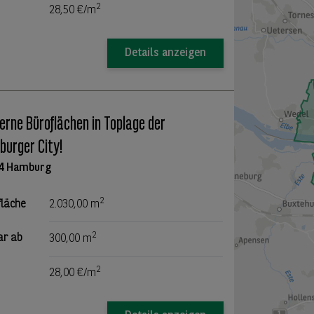
2
28,50 €/m
Details anzeigen
rne Büroflächen in Toplage der
urger City!
4 Hamburg
2
fläche
2.030,00 m
2
ar ab
300,00 m
2
28,00 €/m