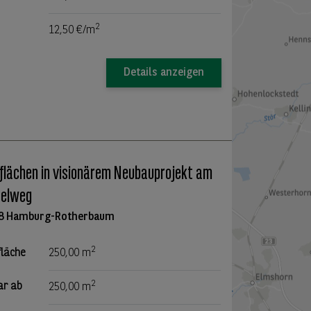
2
12,50 €/m
Details anzeigen
flächen in visionärem Neubauprojekt am
telweg
8 Hamburg-Rotherbaum
2
fläche
250,00 m
2
ar ab
250,00 m