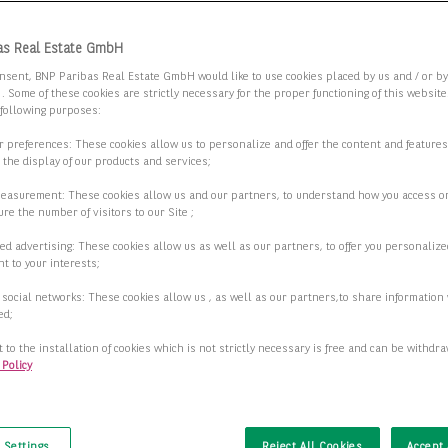
zins ab 20EUR/m² kalt – hochwertige
as Real Estate GmbH
flächen in der Hafen City, stark
nsent, BNP Paribas Real Estate GmbH would like to use cookies placed by us and / or b
 . Some of these cookies are strictly necessary for the proper functioning of this websit
entioniert
 following purposes:
7 Hamburg
ur preferences: These cookies allow us to personalize and offer the content and features
r the display of our products and services;
2
fläche
2.307,00 m
measurement: These cookies allow us and our partners, to understand how you access o
re the number of visitors to our Site ;
2
ar ab
763,00 m
ed advertising: These cookies allow us as well as our partners, to offer you personalize
t to your interests;
2
25,70 €/m
 social networks: These cookies allow us , as well as our partners,to share information 
ed;
Details anzeigen
 to the installation of cookies which is not strictly necessary is free and can be withdr
 Policy
t
 Dachterrasse - Moderne Büroflächen
 Settings
Reject All Cookies
Accept 