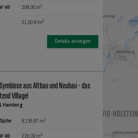
2
ar ab
208,00 m
2
21,00 €/m
Details anzeigen
 Symbiose aus Altbau und Neubau - das
end Village!
1 Hamburg
2
fläche
8.139,87 m
2
ar ab
219,00 m