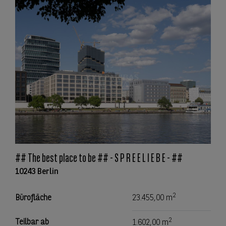
## The best place to be ## - S P R E E L I E B E - ##
10243 Berlin
2
Bürofläche
23.455,00 m
2
Teilbar ab
1.602,00 m