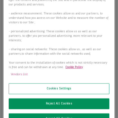
offer the content and features of the Site and in particular the display of
our products and services;
- audience measurement: These cookies allow us and our partners, to
understand how you access on our Website and to measure the number of
visitors to our Site ;
- personalized advertising: These cookies allow us as well as our
partners, to offer you personalized advertising, more relevant to your
interests;
- sharing on social networks: These cookies allow us , as well as our
partners,to share information with the social networks used;
Your consent to the installation of cookies which is not strictly necessary
is free and can be withdrawn at any time.
Cookie Policy
Vendors List
Cookies Settings
Zentrale Büroflächen im Sommershof
Reject All Cookies
50996 Köln
2