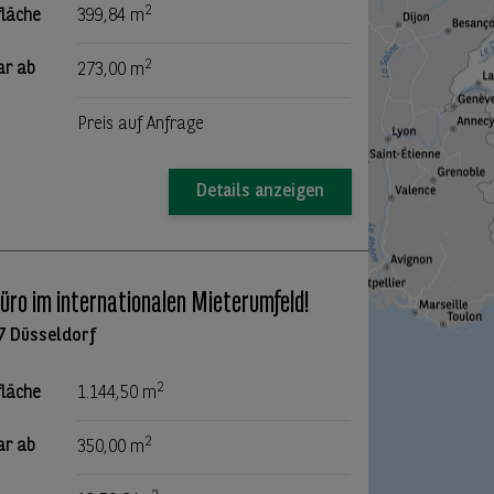
2
fläche
399,84 m
2
ar ab
273,00 m
Preis auf Anfrage
Details anzeigen
Büro im internationalen Mieterumfeld!
7 Düsseldorf
2
fläche
1.144,50 m
2
ar ab
350,00 m