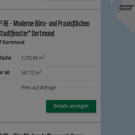
 RE - Moderne Büro- und Praxisflächen
Stadtfenster" Dortmund
7 Dortmund
2
fläche
1.233,94 m
2
ar ab
147,72 m
Preis auf Anfrage
Details anzeigen