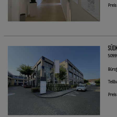
Preis
SÜD
5099
Büro
Teilb
Preis