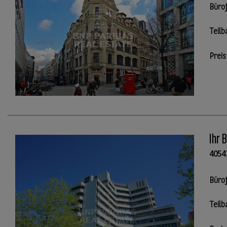
Büro
Teilb
Preis
Ihr 
4054
Büro
Teilb