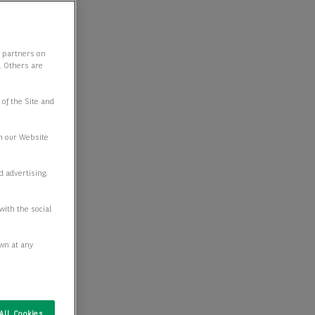
y partners on
e. Others are
 of the Site and
n our Website
d advertising,
with the social
awn at any
All Cookies