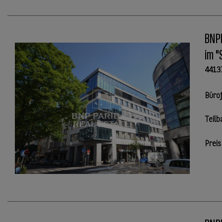
BNPP
im "
4413
Büro
Teilb
Preis