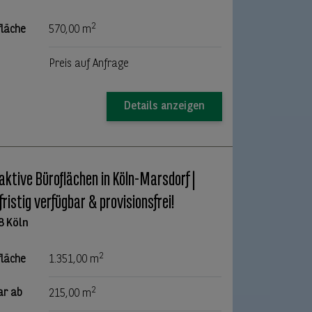
2
fläche
570,00 m
Preis auf Anfrage
Details anzeigen
aktive Büroflächen in Köln-Marsdorf |
fristig verfügbar & provisionsfrei!
8 Köln
2
fläche
1.351,00 m
2
ar ab
215,00 m