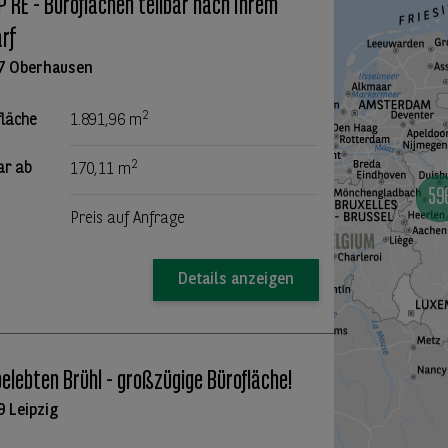
 RE - Büroflächen teilbar nach Ihrem
rf
7 Oberhausen
2
fläche
1.891,96 m
2
ar ab
170,11 m
Preis auf Anfrage
Details anzeigen
elebten Brühl - großzügige Bürofläche!
9 Leipzig