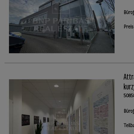
Büro
Preis
Attr
kurz
5085
Büro
Teilb