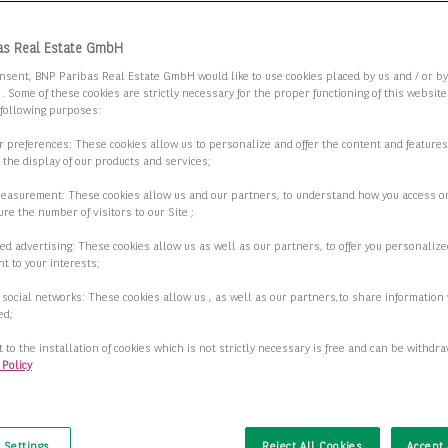
 Sie die Suchkriterien an.
as Real Estate GmbH
nsent, BNP Paribas Real Estate GmbH would like to use cookies placed by us and / or b
 . Some of these cookies are strictly necessary for the proper functioning of this websit
rne Bürofläche nähe Dom/ Hauptbahnhof
 following purposes:
8 Köln
ur preferences: These cookies allow us to personalize and offer the content and features
r the display of our products and services;
2
fläche
700,00 m
measurement: These cookies allow us and our partners, to understand how you access o
re the number of visitors to our Site ;
2
ar ab
208,00 m
ed advertising: These cookies allow us as well as our partners, to offer you personalize
t to your interests;
2
18,00 €/m
 social networks: These cookies allow us , as well as our partners,to share information 
ed;
Details anzeigen
 to the installation of cookies which is not strictly necessary is free and can be withdr
 Policy
t
 Settings
Reject All Cookies
Accept 