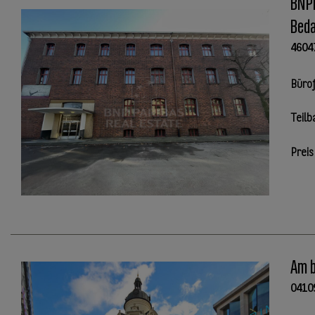
BNPP
Beda
4604
Büro
Teilb
Preis
Am b
0410