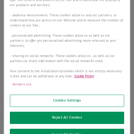
offer the content and features of the Site and in particular the display of
our products and services;
- audience measurement: These cookies allow us and our partners, to
understand how you access on our Website and to measure the number of
visitors to our Site ;
- personalized advertising: These cookies allow us as well as our
partners, to offer you personalized advertising, more relevant to your
interests;
- sharing on social networks: These cookies allow us , as well as our
partners,to share information with the social networks used;
Your consent to the installation of cookies which is not strictly necessary
is free and can be withdrawn at any time.
Cookie Policy
Vendors List
Cookies Settings
Top Büro im Stadtwaldviertel!
50935 Köln
Reject All Cookies
2
Bürofläche
155,00 m