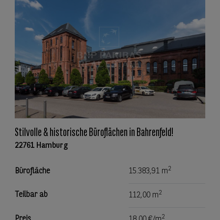
Stilvolle & historische Büroflächen in Bahrenfeld!
22761 Hamburg
2
Bürofläche
15.383,91 m
2
Teilbar ab
112,00 m
2
Preis
18,00 €/m