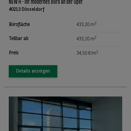
NEW H - Ihr modernes Büro an der Oper
40213 Düsseldorf
2
Bürofläche
433,20 m
2
Teilbar ab
433,20 m
2
Preis
34,50 €/m
Details anzeigen