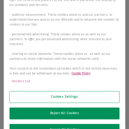
offer the content and features of the Site and in particular the display of
our products and services;
- audience measurement: These cookies allow us and our partners, to
understand how you access on our Website and to measure the number of
visitors to our Site ;
- personalized advertising: These cookies allow us as well as our
partners, to offer you personalized advertising, more relevant to your
interests;
- sharing on social networks: These cookies allow us , as well as our
partners,to share information with the social networks used;
Your consent to the installation of cookies which is not strictly necessary
is free and can be withdrawn at any time.
Cookie Policy
Vendors List
Cookies Settings
Moderner Ausbau nach Mieterwunsch
Reject All Cookies
40472 Düsseldorf
2