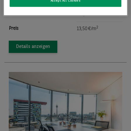
Bürofläche
5.004,00 m
Accept All Cookies
2
Teilbar ab
373,00 m
2
Preis
13,50 €/m
Details anzeigen