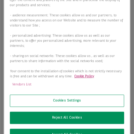
offer the content and features of the Site and in particular the display of
our products and services;
- audience measurement: These cookies allow us and our partners, to
understand how you access on our Website and to measure the number of
visitors to our Site ;
- personalized advertising: These cookies allow us as well as our
partners, to offer you personalized advertising, more relevant to your
interests;
- sharing on social networks: These cookies allow us , as well as our
partners,to share information with the social networks used;
Your consent to the installation of cookies which is not strictly necessary
BNPP RE - Moderne Büros mit Dachterrasse über dem
is free and can be withdrawn at any time.
Cookie Policy
Kennedyplatz
Vendors List
45127 Essen
Cookies Settings
2
Bürofläche
1.870,00 m
Reject All Cookies
2
Teilbar ab
440,00 m
2