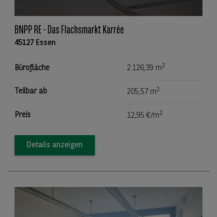
BNPP RE - Das Flachsmarkt Karrée
45127 Essen
2
Bürofläche
2.126,39 m
2
Teilbar ab
205,57 m
2
Preis
12,95 €/m
Details anzeigen