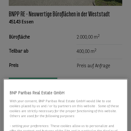
BNPP RE - Neuwertige Büroflächen in der Weststadt
45143 Essen
2
Bürofläche
2.000,00 m
2
Teilbar ab
400,00 m
Preis
Preis auf Anfrage
Details anzeigen
BNP Paribas Real Estate GmbH
With your consent, BNP Paribas Real Estate GmbH would like to use
cookies placed by us and / or by partners on this website . Some of these
cookies are strictly necessary for the proper functioning of this website.
Others are used for the following purposes:
- setting your preferences: These cookies allow us to personalize and