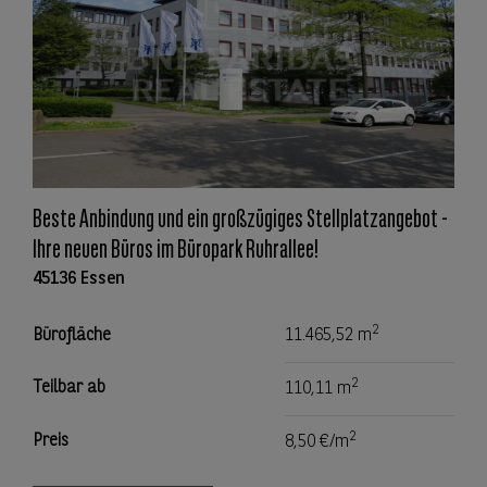
Beste Anbindung und ein großzügiges Stellplatzangebot -
Ihre neuen Büros im Büropark Ruhrallee!
45136 Essen
2
Bürofläche
11.465,52 m
2
Teilbar ab
110,11 m
2
Preis
8,50 €/m