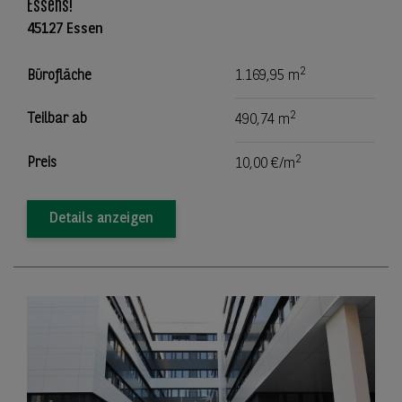
Essens!
45127 Essen
2
Bürofläche
1.169,95 m
2
Teilbar ab
490,74 m
2
Preis
10,00 €/m
Details anzeigen