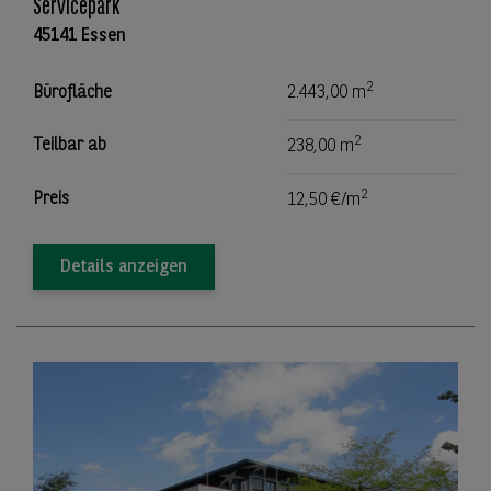
Servicepark
45141 Essen
2
Bürofläche
2.443,00 m
2
Teilbar ab
238,00 m
2
Preis
12,50 €/m
Details anzeigen