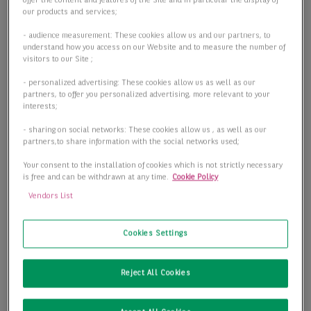
offer the content and features of the Site and in particular the display of
our products and services;
- audience measurement: These cookies allow us and our partners, to
understand how you access on our Website and to measure the number of
visitors to our Site ;
- personalized advertising: These cookies allow us as well as our
partners, to offer you personalized advertising, more relevant to your
interests;
- sharing on social networks: These cookies allow us , as well as our
partners,to share information with the social networks used;
Your consent to the installation of cookies which is not strictly necessary
is free and can be withdrawn at any time.
Cookie Policy
Vendors List
Hochwertige Büroflächen in S-Weilimdorf
70499 Stuttgart
Cookies Settings
2
Bürofläche
3.467,00 m
Reject All Cookies
2
Teilbar ab
400,00 m