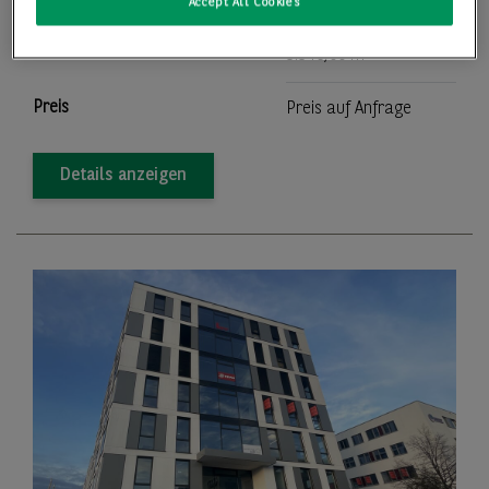
Lager-/Produktionsfläche
5.546,00 m
Accept All Cookies
2
Teilbar ab
5.546,00 m
Preis
Preis auf Anfrage
Details anzeigen