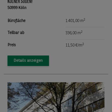
KÖLNER SÜDEN!
50999 Köln
2
Bürofläche
1.401,00 m
2
Teilbar ab
336,00 m
2
Preis
11,50 €/m
Details anzeigen