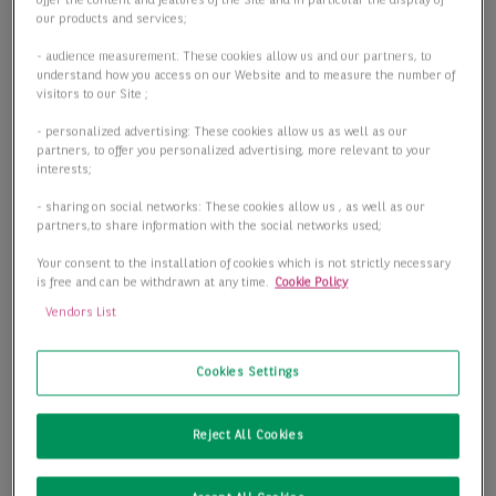
offer the content and features of the Site and in particular the display of
our products and services;
- audience measurement: These cookies allow us and our partners, to
understand how you access on our Website and to measure the number of
visitors to our Site ;
- personalized advertising: These cookies allow us as well as our
partners, to offer you personalized advertising, more relevant to your
interests;
- sharing on social networks: These cookies allow us , as well as our
partners,to share information with the social networks used;
Your consent to the installation of cookies which is not strictly necessary
is free and can be withdrawn at any time.
Cookie Policy
Vendors List
Cookies Settings
Logistikfläche in Mönchengladbach | 36 RAMPEN | RWA |
A61
Reject All Cookies
41189 Mönchengladbach
2