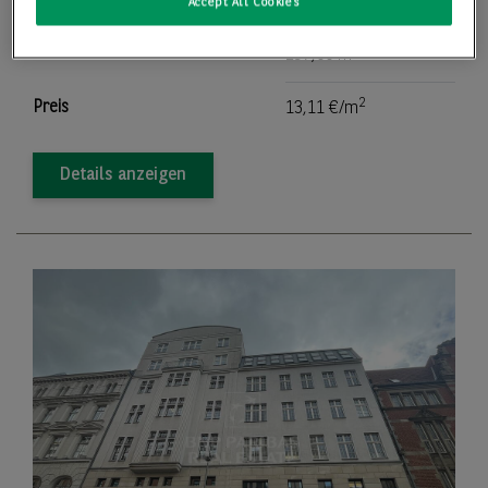
Bürofläche
297,00 m
Accept All Cookies
2
Teilbar ab
297,00 m
2
Preis
13,11 €/m
Details anzeigen