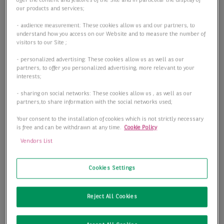
offer the content and features of the Site and in particular the display of
our products and services;
- audience measurement: These cookies allow us and our partners, to
understand how you access on our Website and to measure the number of
visitors to our Site ;
- personalized advertising: These cookies allow us as well as our
partners, to offer you personalized advertising, more relevant to your
interests;
- sharing on social networks: These cookies allow us , as well as our
partners,to share information with the social networks used;
Your consent to the installation of cookies which is not strictly necessary
is free and can be withdrawn at any time.
Cookie Policy
Vendors List
Cookies Settings
charmante Gewerbefläche in Köln-Marsdorf!
Reject All Cookies
50858 Köln
2