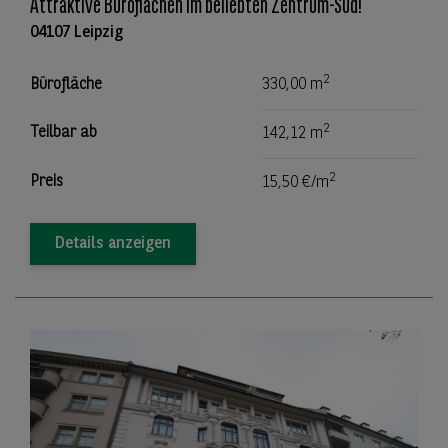
Attraktive Büroflächen im beliebten Zentrum-Süd!
04107 Leipzig
2
Bürofläche
330,00 m
2
Teilbar ab
142,12 m
2
Preis
15,50 €/m
Details anzeigen