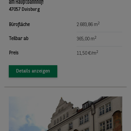
am Hauptbahnhof!
47057 Duisburg
2
Bürofläche
2.683,86 m
2
Teilbar ab
365,00 m
2
Preis
11,50 €/m
Details anzeigen