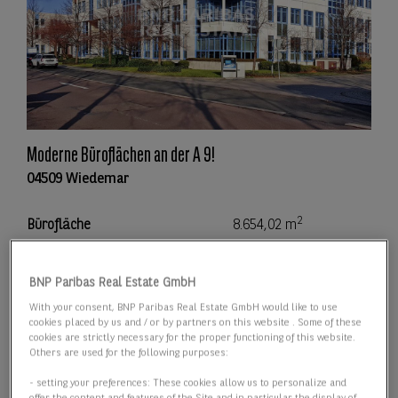
Moderne Büroflächen an der A 9!
04509 Wiedemar
2
Bürofläche
8.654,02 m
2
Teilbar ab
370,67 m
BNP Paribas Real Estate GmbH
2
With your consent, BNP Paribas Real Estate GmbH would like to use
Preis
6,00 €/m
cookies placed by us and / or by partners on this website . Some of these
cookies are strictly necessary for the proper functioning of this website.
Others are used for the following purposes:
Details anzeigen
- setting your preferences: These cookies allow us to personalize and