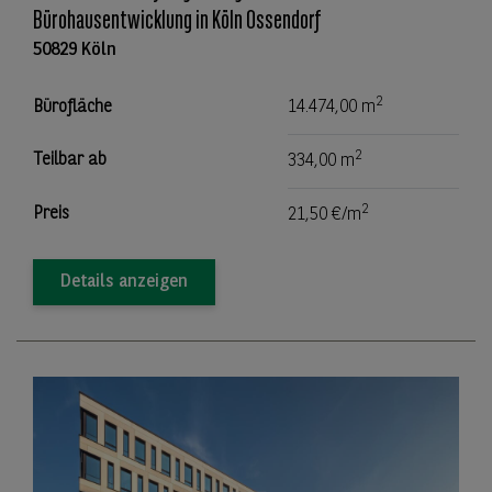
Bürohausentwicklung in Köln Ossendorf
50829 Köln
2
Bürofläche
14.474,00 m
2
Teilbar ab
334,00 m
2
Preis
21,50 €/m
Details anzeigen