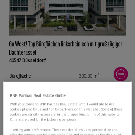
Go West! Top Büroflächen linksrheinisch mit großzügiger
Dachterasse!
40547 Düsseldorf
2
Bürofläche
300,00 m
2
Teilbar ab
300,00 m
BNP Paribas Real Estate GmbH
With your consent, BNP Paribas Real Estate GmbH would like to use
Preis
Preis auf Anfrage
cookies placed by us and / or by partners on this website . Some of these
cookies are strictly necessary for the proper functioning of this website.
Others are used for the following purposes:
Details anzeigen
- setting your preferences: These cookies allow us to personalize and