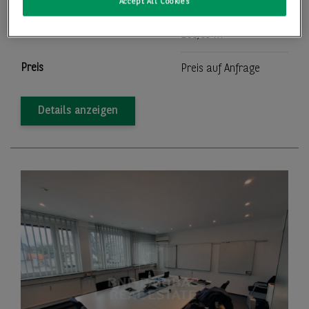
Bürofläche
2.435,67 m
Accept All Cookies
2
Teilbar ab
168,69 m
Preis
Preis auf Anfrage
Details anzeigen