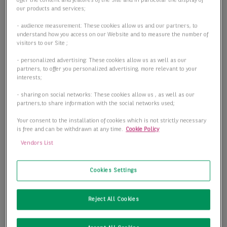
offer the content and features of the Site and in particular the display of
our products and services;
- audience measurement: These cookies allow us and our partners, to
understand how you access on our Website and to measure the number of
visitors to our Site ;
- personalized advertising: These cookies allow us as well as our
partners, to offer you personalized advertising, more relevant to your
interests;
- sharing on social networks: These cookies allow us , as well as our
partners,to share information with the social networks used;
Your consent to the installation of cookies which is not strictly necessary
is free and can be withdrawn at any time.
Cookie Policy
Vendors List
Cookies Settings
New Work mit Terrassen im Seestern!
Reject All Cookies
40547 Düsseldorf
2