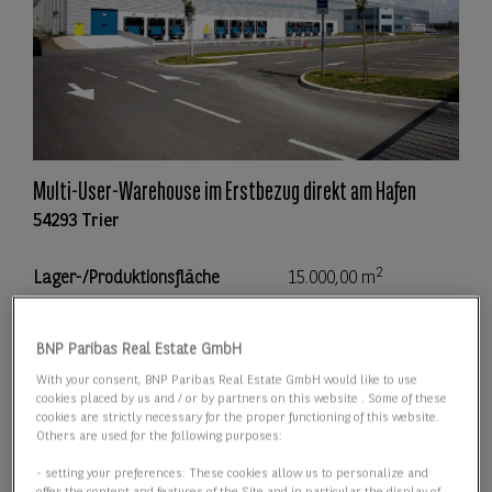
Multi-User-Warehouse im Erstbezug direkt am Hafen
54293 Trier
2
Lager-/Produktionsfläche
15.000,00 m
2
Teilbar ab
5.000,00 m
BNP Paribas Real Estate GmbH
With your consent, BNP Paribas Real Estate GmbH would like to use
Preis
Preis auf Anfrage
cookies placed by us and / or by partners on this website . Some of these
cookies are strictly necessary for the proper functioning of this website.
Others are used for the following purposes:
Details anzeigen
- setting your preferences: These cookies allow us to personalize and