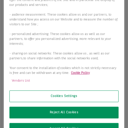
offer the content and features of the Site and in particular the display of
our products and services;
- audience measurement: These cookies allow us and our partners, to
understand how you access on our Website and to measure the number of
visitors to our Site ;
- personalized advertising: These cookies allow us as well as our
partners, to offer you personalized advertising, more relevant to your
interests;
- sharing on social networks: These cookies allow us , as well as our
partners,to share information with the social networks used;
Your consent to the installation of cookies which is not strictly necessary
is free and can be withdrawn at any time.
Cookie Policy
Vendors List
Cookies Settings
Sofort Verfügbar : Hochwertiger Logistikneubau nahe der
BAB 4
Reject All Cookies
04639 Ponitz