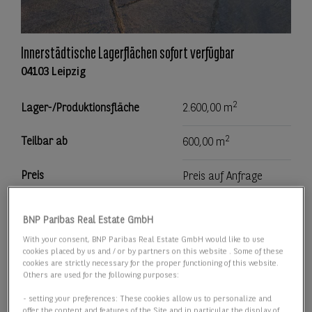
Innerstädtische Lagerflächen sofort verfügbar
04103 Leipzig
2
Lager-/Produktionsfläche
2.600,00 m
2
Teilbar ab
600,00 m
Preis
Preis auf Anfrage
Details anzeigen
BNP Paribas Real Estate GmbH
With your consent, BNP Paribas Real Estate GmbH would like to use
cookies placed by us and / or by partners on this website . Some of these
cookies are strictly necessary for the proper functioning of this website.
Others are used for the following purposes:
- setting your preferences: These cookies allow us to personalize and
offer the content and features of the Site and in particular the display of