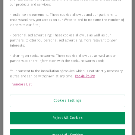
our products and services;
- audience measurement: These cookies allow us and our partners, to
understand how you access on our Website and to measure the number of
visitors to our Site ;
- personalized advertising: These cookies allow us as well as our
partners, to offer you personalized advertising, more relevant to your
interests;
- sharing on social networks: These cookies allow us , as well as our
Exklusiv: Hochwertige Logistik-/Produktionsflächen an der
partners,to share information with the social networks used;
A7
Your consent to the installation of cookies which is not strictly necessary
21218 Seevetal
is free and can be withdrawn at any time.
Cookie Policy
Vendors List
2
Lager-/Produktionsfläche
4.888,00 m
Cookies Settings
2
Teilbar ab
4.888,00 m
Reject All Cookies
2
Preis
9,00 €/m