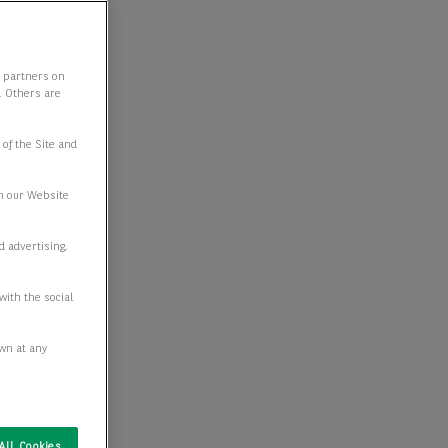
y partners on
e. Others are
 of the Site and
n our Website
d advertising,
with the social
awn at any
All Cookies