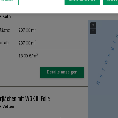
manter Altbau in der Kölner Südstadt!
7 Köln
+
2
fläche
287,00 m
−
2
ar ab
287,00 m
2
18,09 €/m
Details anzeigen
rflächen mit WGK III Folie
7 Velten