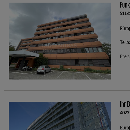
Funk
5114
Büro
Teilb
Preis
Ihr 
4023
Büro