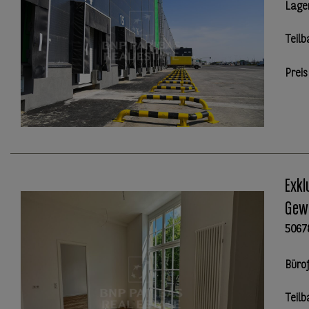
Lage
Teilb
Preis
Exkl
Gewe
5067
Büro
Teilb