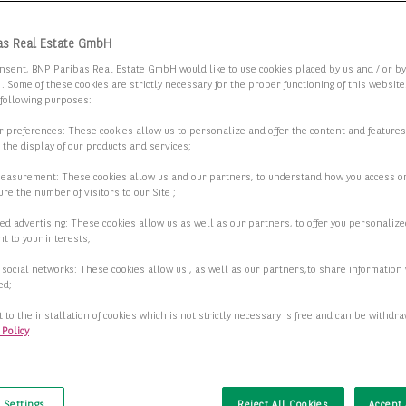
 Sie die Suchkriterien an.
as Real Estate GmbH
nsent, BNP Paribas Real Estate GmbH would like to use cookies placed by us and / or b
 . Some of these cookies are strictly necessary for the proper functioning of this websit
flächen in werbewirksamer Ringlage am
 following purposes:
tplatz!
ur preferences: These cookies allow us to personalize and offer the content and features
r the display of our products and services;
8 Köln
measurement: These cookies allow us and our partners, to understand how you access o
re the number of visitors to our Site ;
2
fläche
250,00 m
ed advertising: These cookies allow us as well as our partners, to offer you personalize
t to your interests;
2
ar ab
250,00 m
 social networks: These cookies allow us , as well as our partners,to share information 
2
ed;
17,40 €/m
 to the installation of cookies which is not strictly necessary is free and can be withdr
 Policy
Details anzeigen
t
 Settings
Reject All Cookies
Accept 