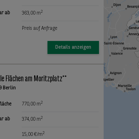
2
ar ab
363,00 m
Preis auf Anfrage
Details anzeigen
lle Flächen am Moritzplatz**
9 Berlin
2
fläche
770,00 m
2
ar ab
374,00 m
2
15,00 €/m