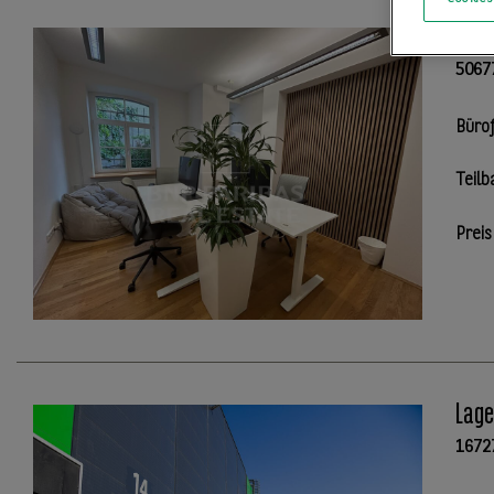
Char
5067
Büro
Teilb
Preis
Lage
1672