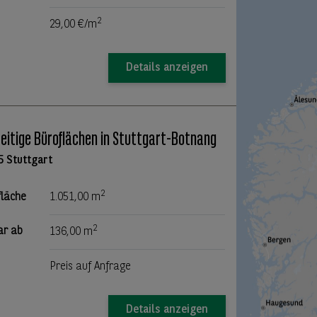
2
29,00 €/m
Details anzeigen
seitige Büroflächen in Stuttgart-Botnang
5 Stuttgart
2
fläche
1.051,00 m
2
ar ab
136,00 m
Preis auf Anfrage
Details anzeigen