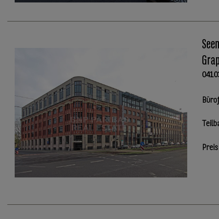
Seem
Grap
0410
Büro
Teilb
Preis