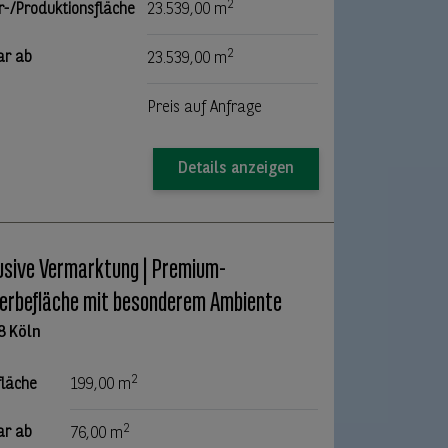
2
r-/Produktionsfläche
23.539,00 m
2
ar ab
23.539,00 m
Preis auf Anfrage
Details anzeigen
usive Vermarktung | Premium-
rbefläche mit besonderem Ambiente
8 Köln
2
fläche
199,00 m
2
ar ab
76,00 m