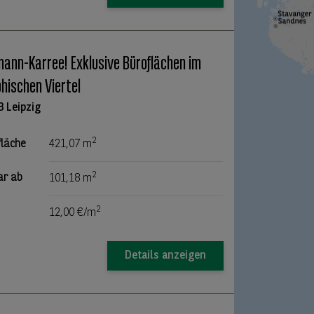
ann-Karree! Exklusive Büroflächen im
hischen Viertel
3 Leipzig
2
fläche
421,07 m
2
ar ab
101,18 m
2
12,00 €/m
Details anzeigen