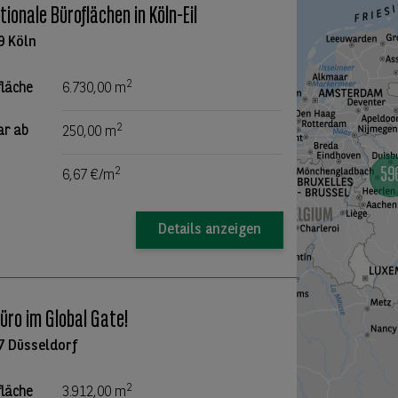
tionale Büroflächen in Köln-Eil
9 Köln
2
fläche
6.730,00 m
2
ar ab
250,00 m
2
6,67 €/m
Details anzeigen
Büro im Global Gate!
7 Düsseldorf
2
fläche
3.912,00 m