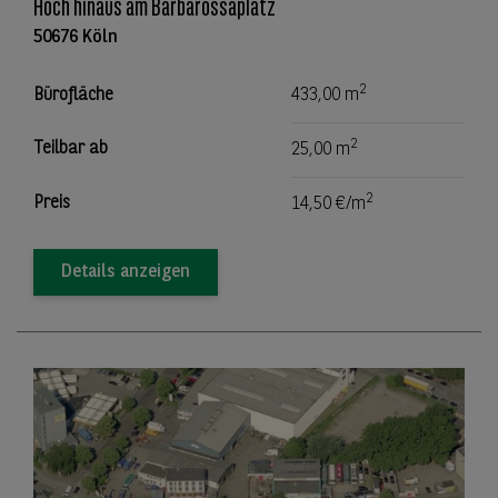
Hoch hinaus am Barbarossaplatz
50676 Köln
2
Bürofläche
433,00 m
2
Teilbar ab
25,00 m
2
Preis
14,50 €/m
Details anzeigen