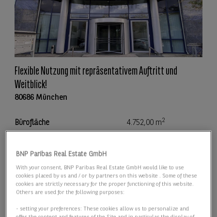
Flexible Nutzung mit repräsentativem Auftritt und
Weitblick!
80686 München
2
Bürofläche
4.752,00 m
2
Teilbar ab
732,00 m
BNP Paribas Real Estate GmbH
With your consent, BNP Paribas Real Estate GmbH would like to use
Preis
Preis auf Anfrage
cookies placed by us and / or by partners on this website . Some of these
cookies are strictly necessary for the proper functioning of this website.
Others are used for the following purposes:
Details anzeigen
- setting your preferences: These cookies allow us to personalize and