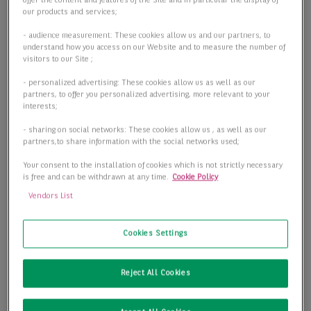
offer the content and features of the Site and in particular the display of
our products and services;
- audience measurement: These cookies allow us and our partners, to
understand how you access on our Website and to measure the number of
visitors to our Site ;
- personalized advertising: These cookies allow us as well as our
partners, to offer you personalized advertising, more relevant to your
interests;
- sharing on social networks: These cookies allow us , as well as our
partners,to share information with the social networks used;
Your consent to the installation of cookies which is not strictly necessary
is free and can be withdrawn at any time.
Cookie Policy
Vendors List
Cookies Settings
Preiswerte Büroflächen direkt in Schwabing!
Reject All Cookies
80805 München
2