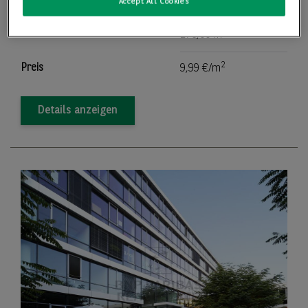
Bürofläche
2.817,00 m
Accept All Cookies
2
Teilbar ab
276,00 m
2
Preis
9,99 €/m
Details anzeigen