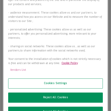
offer the content and features of the Site and in particular the display of
our products and services;
- audience measurement: These cookies allow us and our partners, to
understand how you access on our Website and to measure the number of
visitors to our Site ;
- personalized advertising: These cookies allow us as well as our
partners, to offer you personalized advertising, more relevant to your
interests;
- sharing on social networks: These cookies allow us , as well as our
partners,to share information with the social networks used;
Your consent to the installation of cookies which is not strictly necessary
is free and can be withdrawn at any time.
Cookie Policy
Attraktive Neubau-Büros mit Dachterrassen im Pier2
Vendors List
Köln-Godorf – Erstbezug
50997 Köln
Cookies Settings
2
Bürofläche
547,00 m
Reject All Cookies
2
Teilbar ab
173,00 m