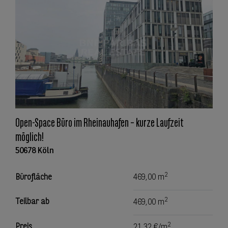
Open-Space Büro im Rheinauhafen – kurze Laufzeit
möglich!
50678 Köln
2
Bürofläche
469,00 m
2
Teilbar ab
469,00 m
2
Preis
21,32 €/m