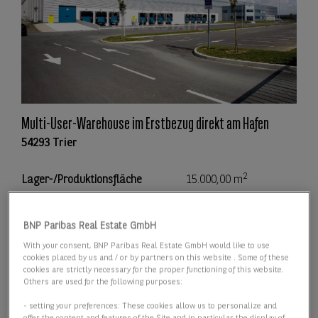
Multi-User-Warehouse im Erstbezug direkt am Hafen
54293 Trier
2
Lager-/Produktionsfläche
15.000,00 m
2
Teilbar ab
5.000,00 m
BNP Paribas Real Estate GmbH
With your consent, BNP Paribas Real Estate GmbH would like to use
Preis
Preis auf Anfrage
cookies placed by us and / or by partners on this website . Some of these
cookies are strictly necessary for the proper functioning of this website.
Others are used for the following purposes:
Details anzeigen
- setting your preferences: These cookies allow us to personalize and