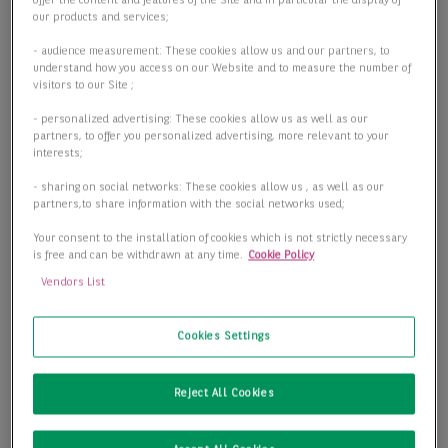
offer the content and features of the Site and in particular the display of
our products and services;
- audience measurement: These cookies allow us and our partners, to
understand how you access on our Website and to measure the number of
visitors to our Site ;
- personalized advertising: These cookies allow us as well as our
partners, to offer you personalized advertising, more relevant to your
interests;
- sharing on social networks: These cookies allow us , as well as our
partners,to share information with the social networks used;
Your consent to the installation of cookies which is not strictly necessary
is free and can be withdrawn at any time.
Cookie Policy
Vendors List
Cookies Settings
Sofort Verfügbar : Hochwertiger Logistikneubau nahe der
BAB 4
Reject All Cookies
04639 Ponitz