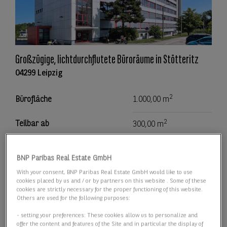
Großzügige, lichtdurchflutete Büroräume in Stötteritz
04299 Leipzig
2
Bürofläche
1.000,00 m
2
Teilbar ab
300,00 m
Preis
Preis auf Anfrage
BNP Paribas Real Estate GmbH
With your consent, BNP Paribas Real Estate GmbH would like to use
Details anzeigen
cookies placed by us and / or by partners on this website . Some of these
cookies are strictly necessary for the proper functioning of this website.
Others are used for the following purposes:
- setting your preferences: These cookies allow us to personalize and
offer the content and features of the Site and in particular the display of