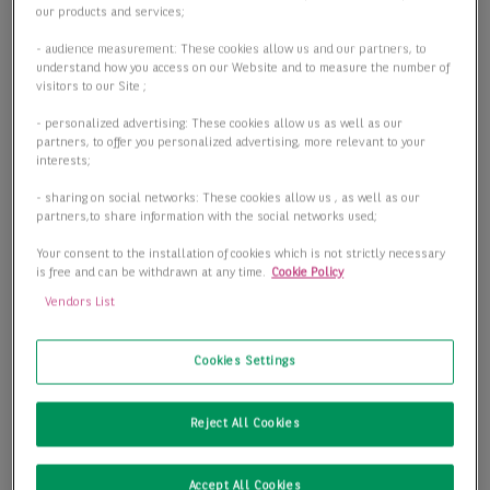
our products and services;
- audience measurement: These cookies allow us and our partners, to
understand how you access on our Website and to measure the number of
visitors to our Site ;
- personalized advertising: These cookies allow us as well as our
partners, to offer you personalized advertising, more relevant to your
interests;
- sharing on social networks: These cookies allow us , as well as our
partners,to share information with the social networks used;
Your consent to the installation of cookies which is not strictly necessary
is free and can be withdrawn at any time.
Cookie Policy
Vendors List
Attraktive Büroflächen im Graphischen Viertel
Cookies Settings
04103 Leipzig
Reject All Cookies
2
Bürofläche
979,76 m
2
Preis
11,00 €/m
Accept All Cookies