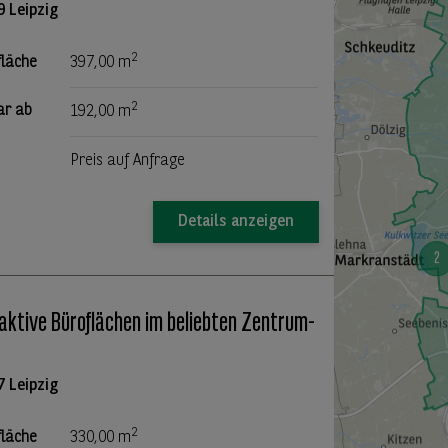
9 Leipzig
2
fläche
397,00 m
2
ar ab
192,00 m
Preis auf Anfrage
Details anzeigen
aktive Büroflächen im beliebten Zentrum-
7 Leipzig
2
fläche
330,00 m