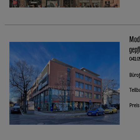
Mode
gepf
0410
Büro
Teilb
Preis