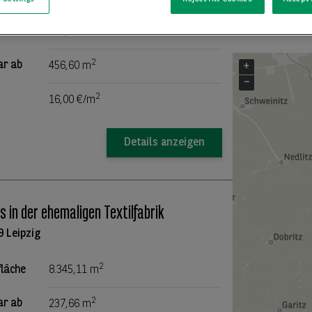
2
fläche
456,60 m
2
ar ab
456,60 m
+
−
2
16,00 €/m
Details anzeigen
s in der ehemaligen Textilfabrik
9 Leipzig
2
fläche
8.345,11 m
2
ar ab
237,66 m