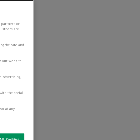
y partners on
e. Others are
 of the Site and
n our Website
d advertising,
with the social
awn at any
All Cookies