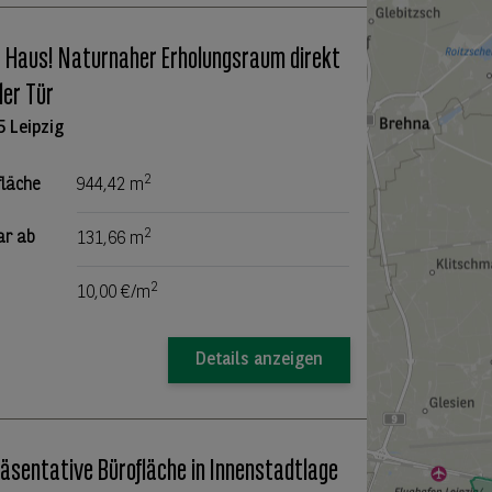
s Haus! Naturnaher Erholungsraum direkt
der Tür
5 Leipzig
2
fläche
944,42 m
2
ar ab
131,66 m
2
10,00 €/m
Details anzeigen
äsentative Bürofläche in Innenstadtlage