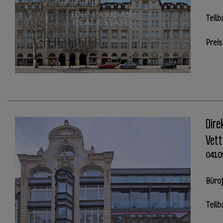
Teilb
Preis
Dire
Vett
0410
Büro
Teilb