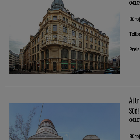
0410
Büro
Teilb
Preis
Attr
Süd!
0410
Büro