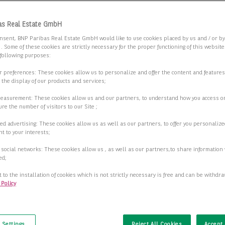
m am Mariannenpark! Breeam Excellent -
as Real Estate GmbH
ine - Park vis-à-vis
nsent, BNP Paribas Real Estate GmbH would like to use cookies placed by us and / or b
 . Some of these cookies are strictly necessary for the proper functioning of this websit
7 Leipzig
 following purposes:
ur preferences: These cookies allow us to personalize and offer the content and features
2
fläche
9.055,00 m
r the display of our products and services;
2
measurement: These cookies allow us and our partners, to understand how you access o
ar ab
154,00 m
re the number of visitors to our Site ;
2
ed advertising: These cookies allow us as well as our partners, to offer you personalize
12,50 €/m
t to your interests;
 social networks: These cookies allow us , as well as our partners,to share information 
Details anzeigen
ed;
 to the installation of cookies which is not strictly necessary is free and can be withdr
 Policy
t
rnes Bürohaus mitten in der City!
9 Leipzig
 Settings
Reject All Cookies
Accept 