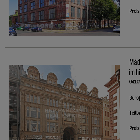
Preis
Mädl
im h
0410
Büro
Teilb
Preis