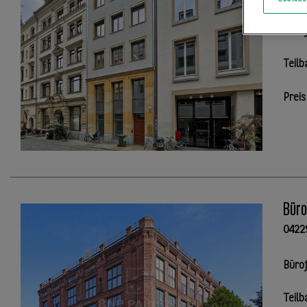
Büro
Teilb
Preis
Büro
0422
Büro
Teilb