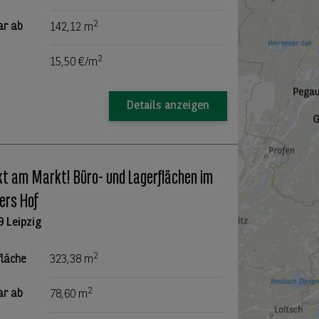
2
ar ab
142,12 m
2
15,50 €/m
Details anzeigen
kt am Markt! Büro- und Lagerflächen im
ers Hof
9 Leipzig
2
fläche
323,38 m
2
ar ab
78,60 m