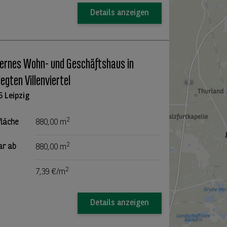
Details anzeigen
rnes Wohn- und Geschäftshaus in
legten Villenviertel
5 Leipzig
2
fläche
880,00 m
2
ar ab
880,00 m
2
7,39 €/m
Details anzeigen