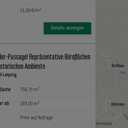
2
11,00 €/m
Details anzeigen
er-Passage! Repräsentative Büroflächen
istorischen Ambiente
9 Leipzig
2
fläche
756,73 m
2
ar ab
193,00 m
Preis auf Anfrage