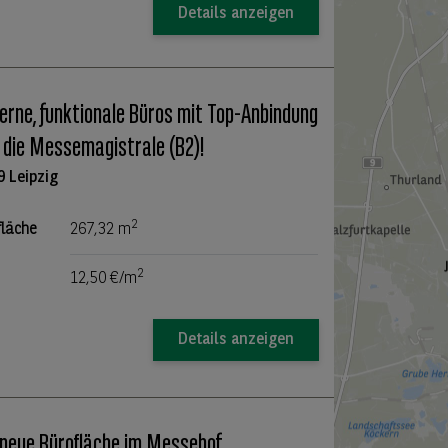
Details anzeigen
rne, funktionale Büros mit Top-Anbindung
 die Messemagistrale (B2)!
9 Leipzig
2
fläche
267,32 m
2
12,50 €/m
Details anzeigen
 neue Bürofläche im Messehof