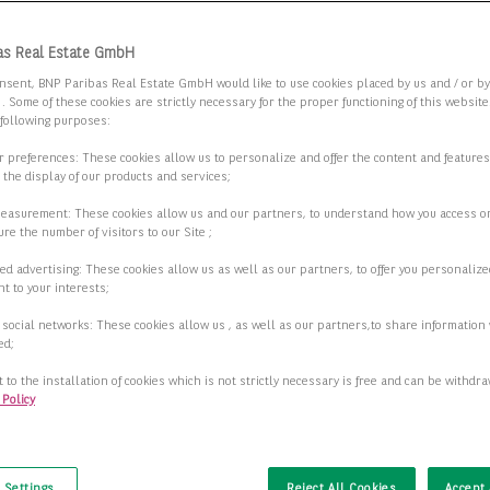
zügige, verkehrsgünstig gelegene
as Real Estate GmbH
flächen in Leipzig-Eutritzsch
nsent, BNP Paribas Real Estate GmbH would like to use cookies placed by us and / or b
 . Some of these cookies are strictly necessary for the proper functioning of this websit
9 Leipzig
 following purposes:
ur preferences: These cookies allow us to personalize and offer the content and features
2
fläche
3.578,00 m
r the display of our products and services;
2
measurement: These cookies allow us and our partners, to understand how you access o
ar ab
627,00 m
re the number of visitors to our Site ;
ed advertising: These cookies allow us as well as our partners, to offer you personalize
Preis auf Anfrage
t to your interests;
 social networks: These cookies allow us , as well as our partners,to share information 
Details anzeigen
ed;
 to the installation of cookies which is not strictly necessary is free and can be withdr
 Policy
t
ben Sie einen 360-Grad-Rundgang durch
rne Büroflächen direkt am Neumarkt
 Settings
Reject All Cookies
Accept 