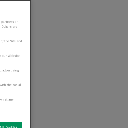
y partners on
e. Others are
 of the Site and
n our Website
d advertising,
with the social
awn at any
All Cookies