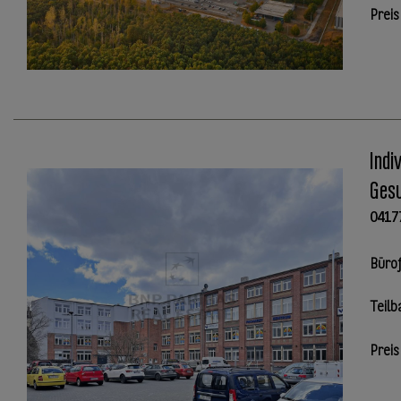
Preis
Indi
Gesu
0417
Büro
Teilb
Preis