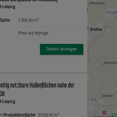
9 Leipzig
2
fläche
1.304,00 m
Preis auf Anfrage
Details anzeigen
seitig nutzbare Hallenflächen nahe der
 38
9 Leipzig
2
r-/Produktionsfläche
8.500,00 m