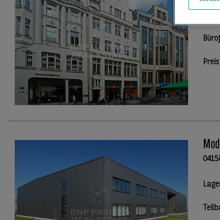
0410
Büro
Preis
Mode
0415
Lage
Teilb