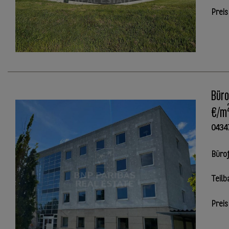
Preis
Büro
€/m
0434
Büro
Teilb
Preis