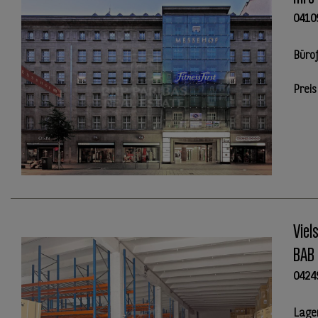
0410
Büro
Preis
Viel
BAB
0424
Lage