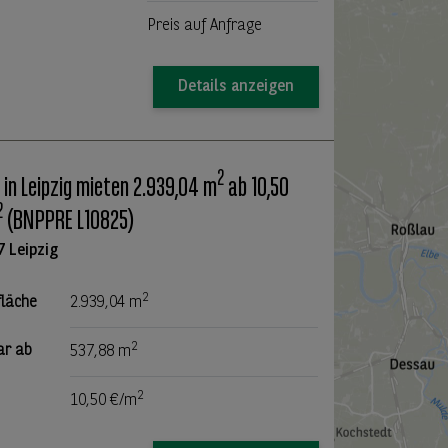
Preis auf Anfrage
Details anzeigen
2
 in Leipzig mieten 2.939,04 m
ab 10,50
2
(BNPPRE L10825)
7 Leipzig
2
fläche
2.939,04 m
2
ar ab
537,88 m
2
10,50 €/m