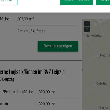
9 Leipzig
2
fläche
203,93 m
+
−
Preis auf Anfrage
Details anzeigen
rne Logistikflächen im GVZ Leipzig
8 Leipzig
2
r-/Produktionsfläche
1.320,00 m
2
ar ab
1.320,00 m