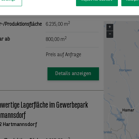
8 Ottendorf-Okrilla
2
r-/Produktionsfläche
6.235,00 m
+
−
2
ar ab
800,00 m
Preis auf Anfrage
Details anzeigen
wertige Lagerfläche im Gewerbepark
tmannsdorf
2 Hartmannsdorf