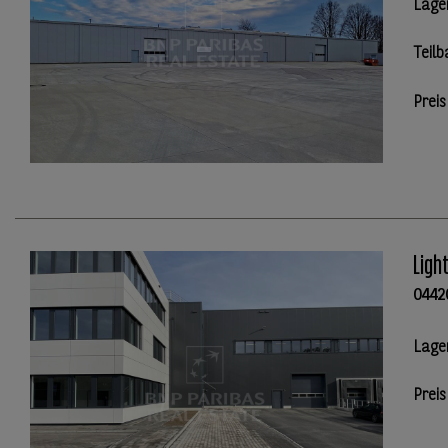
Lage
Teilb
Preis
Ligh
0442
Lage
Preis