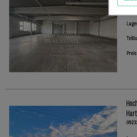
0145
Lage
Teilb
Preis
Hoch
Har
0923