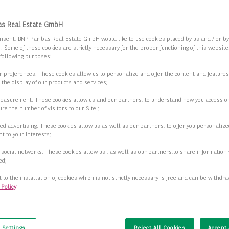
stikneubau im Norden von Leipzig mit
as Real Estate GmbH
II
nsent, BNP Paribas Real Estate GmbH would like to use cookies placed by us and / or b
 . Some of these cookies are strictly necessary for the proper functioning of this websit
9 Krostitz
 following purposes:
ur preferences: These cookies allow us to personalize and offer the content and features
2
r-/Produktionsfläche
38.600,00 m
r the display of our products and services;
2
measurement: These cookies allow us and our partners, to understand how you access o
ar ab
6.286,00 m
re the number of visitors to our Site ;
ed advertising: These cookies allow us as well as our partners, to offer you personalize
Preis auf Anfrage
t to your interests;
 social networks: These cookies allow us , as well as our partners,to share information 
Details anzeigen
ed;
 to the installation of cookies which is not strictly necessary is free and can be withdr
 Policy
t
r- & Produktionsflächen nördlich von
sden
 Settings
Reject All Cookies
Accept 