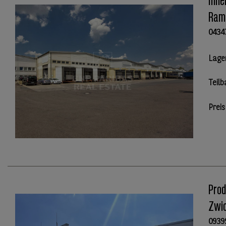
Inne
Ram
0434
Lage
Teilb
Preis
Prod
Zwi
0939