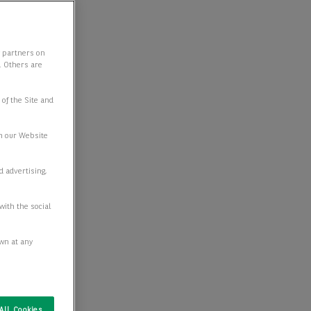
y partners on
e. Others are
 of the Site and
n our Website
d advertising,
with the social
awn at any
All Cookies