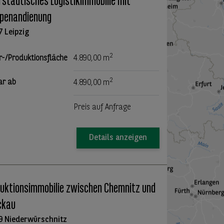
rstädtisches Logistikimmobilie mit
penandienung
7 Leipzig
2
r-/Produktionsfläche
4.890,00 m
2
ar ab
4.890,00 m
Preis auf Anfrage
Details anzeigen
uktionsimmobilie zwischen Chemnitz und
ckau
9 Niederwürschnitz