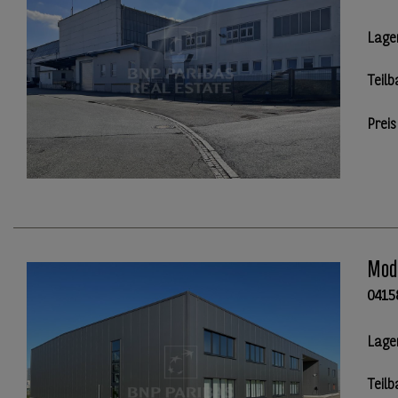
Lage
Teilb
Preis
Mode
0415
Lage
Teilb