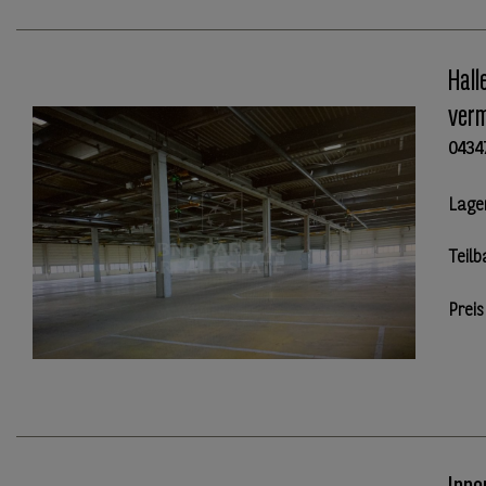
Hall
verm
0434
Lage
Teilb
Preis