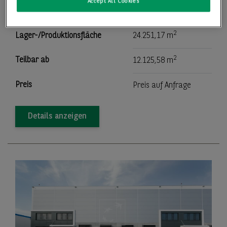
Accept All Cookies
14979 Großbeeren
2
Lager-/Produktionsfläche
24.251,17 m
2
Teilbar ab
12.125,58 m
Preis
Preis auf Anfrage
Details anzeigen