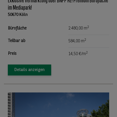
Exklusive Vermarktung über BNPP RE! Premium Bürofläche
im Mediapark!
50670 Köln
2
Bürofläche
2.480,00 m
2
Teilbar ab
584,00 m
2
Preis
14,50 €/m
Details anzeigen