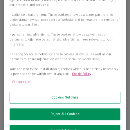
offer the content and features of the Site and in particular the display of
our products and services;
Details anzeigen
- audience measurement: These cookies allow us and our partners, to
understand how you access on our Website and to measure the number of
visitors to our Site ;
- personalized advertising: These cookies allow us as well as our
partners, to offer you personalized advertising, more relevant to your
interests;
- sharing on social networks: These cookies allow us , as well as our
partners,to share information with the social networks used;
Your consent to the installation of cookies which is not strictly necessary
is free and can be withdrawn at any time.
Cookie Policy
Vendors List
Cookies Settings
Reject All Cookies
kurzfristig - ca. 24.000 m² Logistikfläche - teilbar