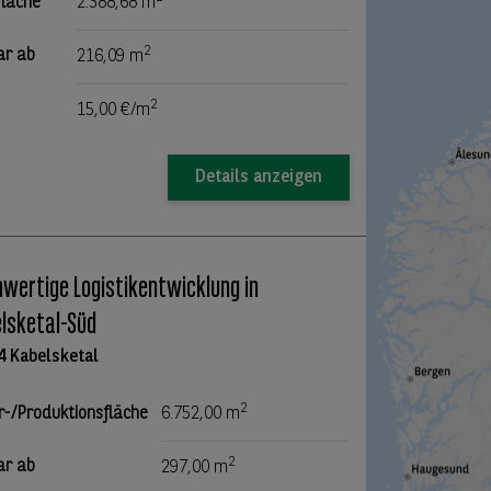
fläche
2.388,68 m
2
ar ab
216,09 m
2
15,00 €/m
Details anzeigen
wertige Logistikentwicklung in
lsketal-Süd
4 Kabelsketal
2
r-/Produktionsfläche
6.752,00 m
2
ar ab
297,00 m