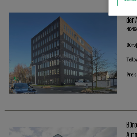
AIRG
der 
4046
Büro
Teilb
Preis
Büro
Auto