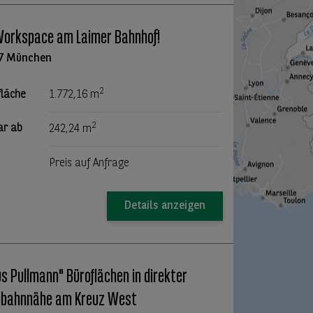
Workspace am Laimer Bahnhof!
7 München
2
fläche
1.772,16 m
2
ar ab
242,24 m
Preis auf Anfrage
Details anzeigen
s Pullmann" Büroflächen in direkter
obahnnähe am Kreuz West