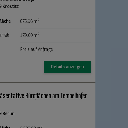
9 Krostitz
2
fläche
875,96 m
2
ar ab
179,00 m
Preis auf Anfrage
Details anzeigen
äsentative Büroflächen am Tempelhofer
!
9 Berlin
2