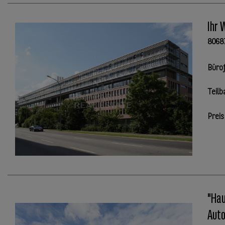
Ihr 
8068
Büro
Teilb
Preis
"Hau
Aut