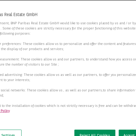
 Sie die Suchkriterien an.
as Real Estate GmbH
nsent, BNP Paribas Real Estate GmbH would like to use cookies placed by us and / or b
 . Some of these cookies are strictly necessary for the proper functioning of this websit
View" - mitten in der
 following purposes:
ort-City
ur preferences: These cookies allow us to personalize and offer the content and features
r the display of our products and services;
8 Düsseldorf
measurement: These cookies allow us and our partners, to understand how you access o
re the number of visitors to our Site ;
2
fläche
1.051,43 m
ed advertising: These cookies allow us as well as our partners, to offer you personalize
t to your interests;
2
ar ab
341,59 m
 social networks: These cookies allow us , as well as our partners,to share information 
2
ed;
16,50 €/m
 to the installation of cookies which is not strictly necessary is free and can be withdr
 Policy
Details anzeigen
t
 Settings
Reject All Cookies
Accept 