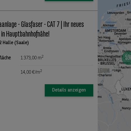
aanlage - Glasfaser - CAT 7 | Ihr neues
 in Hauptbahnhofnähe!
2 Halle (Saale)
2
fläche
1.373,00 m
2
14,00 €/m
Details anzeigen