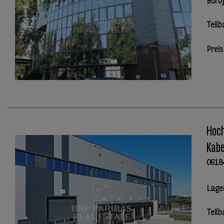
Büro
Teilb
Preis
Hoch
Kabe
0618
Lage
Teilb