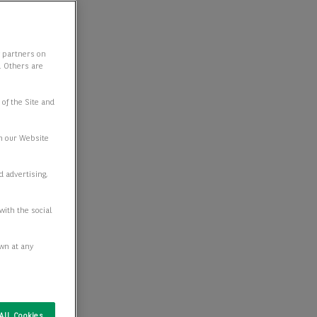
y partners on
e. Others are
 of the Site and
n our Website
d advertising,
with the social
awn at any
All Cookies