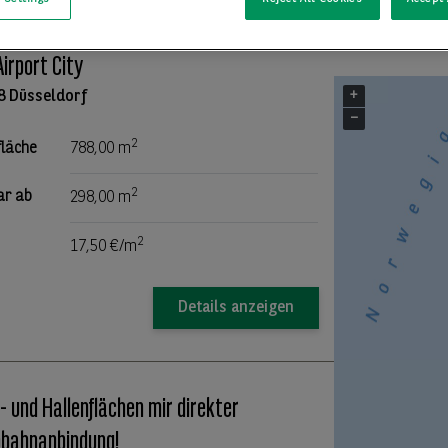
ATE | Moderne Büroflächen am Eingang
Airport City
+
8 Düsseldorf
−
2
fläche
788,00 m
2
ar ab
298,00 m
2
17,50 €/m
Details anzeigen
- und Hallenflächen mir direkter
bahnanbindung!