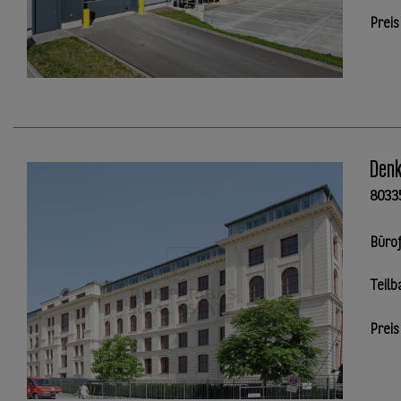
Preis
Denk
8033
Büro
Teilb
Preis