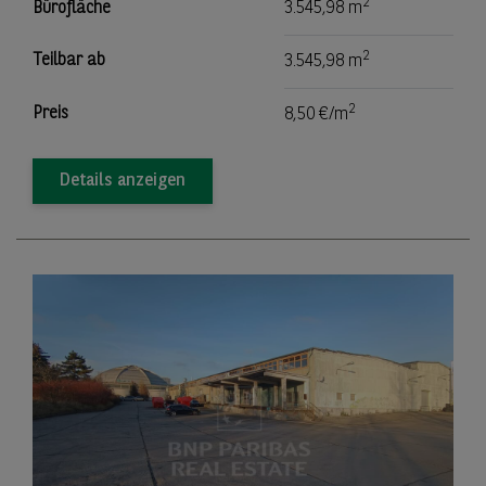
2
Bürofläche
3.545,98 m
2
Teilbar ab
3.545,98 m
2
Preis
8,50 €/m
Details anzeigen