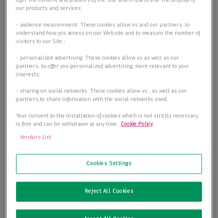
offer the content and features of the Site and in particular the display of
our products and services;
- audience measurement: These cookies allow us and our partners, to
understand how you access on our Website and to measure the number of
visitors to our Site ;
- personalized advertising: These cookies allow us as well as our
partners, to offer you personalized advertising, more relevant to your
interests;
- sharing on social networks: These cookies allow us , as well as our
partners,to share information with the social networks used;
Your consent to the installation of cookies which is not strictly necessary
is free and can be withdrawn at any time.
Cookie Policy
Vendors List
Cookies Settings
Stil trifft Ambient. Büroflächen im Kulturdenkmal!
04109 Leipzig
Reject All Cookies
2
Bürofläche
784,01 m