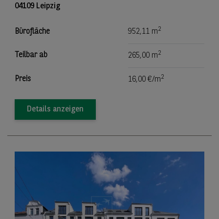
04109 Leipzig
2
Bürofläche
952,11 m
2
Teilbar ab
265,00 m
2
Preis
16,00 €/m
Details anzeigen