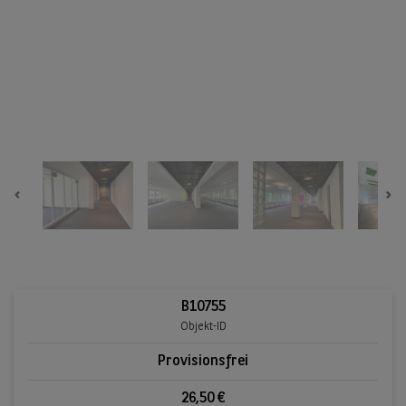
Previous
Ne
B10755
Objekt-ID
Provisionsfrei
26,50 €