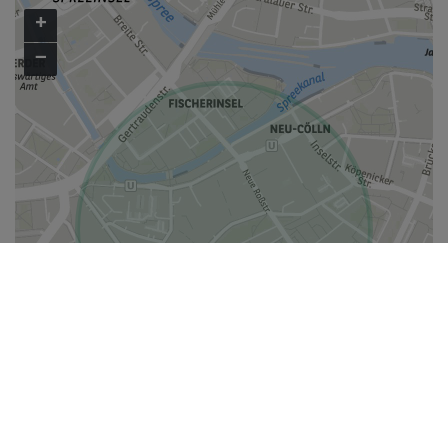
+
−
i