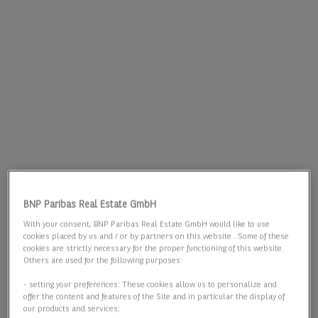
BNP Paribas Real Estate GmbH
With your consent, BNP Paribas Real Estate GmbH would like to use
cookies placed by us and / or by partners on this website . Some of these
cookies are strictly necessary for the proper functioning of this website.
Others are used for the following purposes:
- setting your preferences: These cookies allow us to personalize and
offer the content and features of the Site and in particular the display of
our products and services;