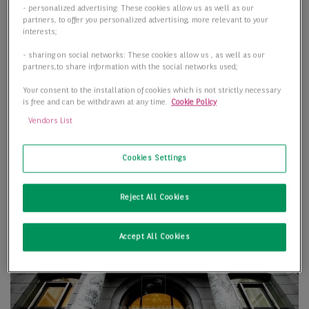
- personalized advertising: These cookies allow us as well as our
partners, to offer you personalized advertising, more relevant to your
interests;
- sharing on social networks: These cookies allow us , as well as our
partners,to share information with the social networks used;
Your consent to the installation of cookies which is not strictly necessary
is free and can be withdrawn at any time.
Cookie Policy
Vendors List
Cookies Settings
Reject All Cookies
Accept All Cookies