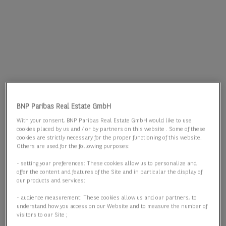
BNP Paribas Real Estate GmbH
With your consent, BNP Paribas Real Estate GmbH would like to use
cookies placed by us and / or by partners on this website . Some of these
cookies are strictly necessary for the proper functioning of this website.
Others are used for the following purposes:
- setting your preferences: These cookies allow us to personalize and
offer the content and features of the Site and in particular the display of
our products and services;
- audience measurement: These cookies allow us and our partners, to
understand how you access on our Website and to measure the number of
visitors to our Site ;