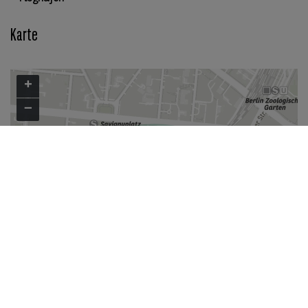
Karte
+
−