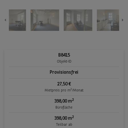
Previous
Ne
B8415
Objekt-ID
Provisionsfrei
27,50 €
2
Mietpreis pro m
/Monat
2
398,00 m
Bürofläche
2
398,00 m
Teilbar ab